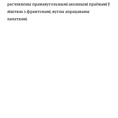
расчлянены прамавугольнымі аконнымі праёмамі ў
ліштвах з франтонамі, вуглы апрацаваны
лапаткамі.