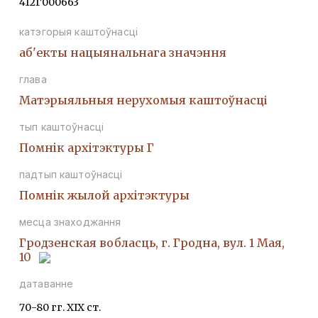
412Г000663
катэгорыя каштоўнасці
аб'екты нацыянальнага значэння
глава
Матэрыяльныя нерухомыя каштоўнасці
тып каштоўнасці
Помнiк архiтэктуры Г
падтып каштоўнасці
Помнiк жылой архiтэктуры
месца знаходжання
Гродзенская вобласць, г. Гродна, вул. 1 Мая,
10
датаванне
70-80 гг. ХІХ ст.