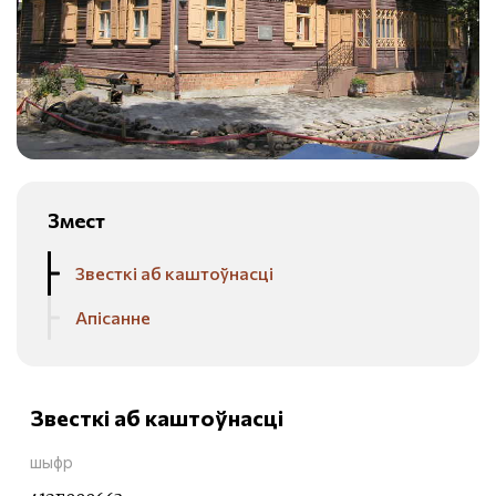
Змест
Звесткі аб каштоўнасці
Апісанне
Звесткі аб каштоўнасці
шыфр