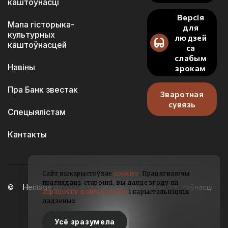
каштоўнасці
Версія
Мапа гісторыка-
для
культурных
людзей
каштоўнасцей
са
слабым
Навіны
зрокам
Пра Банк звестак
Зваротная
сувязь
Спецыялістам
Кантакты
Сайт выкарыстоўвае
cookies
. Працягваючы
праглядаць старонкі, вы даяце згоду на
Heritage.gov.by — гісторыка-культурныя каштоўнасці
апрацоўку файлаў cookie
і карыстальніцкіх
Беларусі
дадзеных.
2021-2026
Усё зразумела