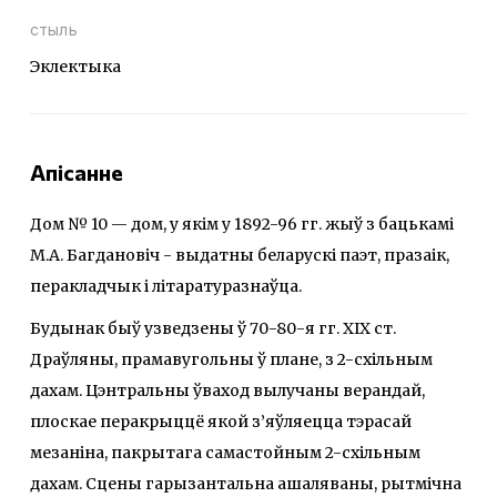
стыль
Эклектыка
Апісанне
Дом № 10 — дом, у якім у 1892-96 гг. жыў з бацькамі
М.А. Багдановіч - выдатны беларускі паэт, празаік,
перакладчык і літаратуразнаўца.
Будынак быў узведзены ў 70-80-я гг. XІX ст.
Драўляны, прамавугольны ў плане, з 2-схільным
дахам. Цэнтральны ўваход вылучаны верандай,
плоскае перакрыццё якой з’яўляецца тэрасай
мезаніна, пакрытага самастойным 2-схільным
дахам. Сцены гарызантальна ашаляваны, рытмічна