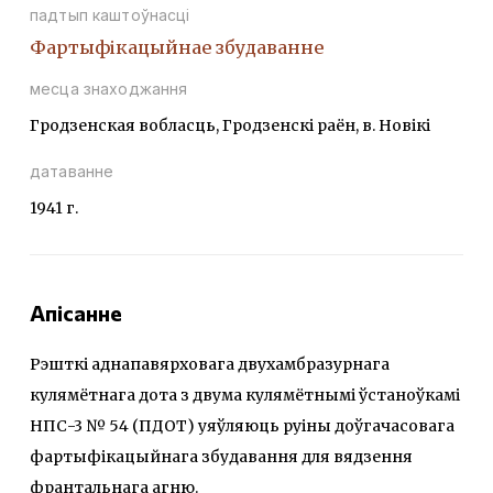
падтып каштоўнасці
Фартыфікацыйнае збудаванне
месца знаходжання
Гродзенская вобласць, Гродзенскі раён, в. Новікі
датаванне
1941 г.
Апісанне
Рэшткі аднапавярховага двухамбразурнага
кулямётнага дота з двума кулямётнымі ўстаноўкамі
НПС-3 № 54 (ПДОТ) уяўляюць руіны доўгачасовага
фартыфікацыйнага збудавання для вядзення
франтальнага агню.