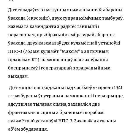
Дот складаўся з наступных памяшканняў: абароны
ўвахода (сквознік), двух супрацьхімічных тамбураў,
каземата каменданта з радыёстанцыяй і
пераскопам, прыбіральні з амбразурай абароны
ўвахода, двух казематаў для кулямётнай устаноўкі
НПС-3 (7,62 мм кулямёт “Максім” з аптычным
прыцэлам КТ), памяшканняў для захоўвання
боепрыпасаў і генератарнай з эвакуацыйным
выхадам.
Дот моцна пашкоджаны пад час баёў у чэрвені 1941
г.: разбураны ўнутраныя памяшканні і перакрыцце,
адсутнічае тылавая сцяна, захаваліся две
франтальныя сцяны з бранявымі корабамі
кулямётнай устаноўкі НПС-3. Захаваўся агульны
аб’ём збудавання.