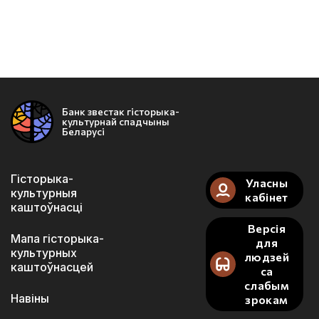
Банк звестак гісторыка-
культурнай спадчыны
Беларусі
Гісторыка-
Уласны
культурныя
кабінет
каштоўнасці
Версія
Мапа гісторыка-
для
культурных
людзей
каштоўнасцей
са
слабым
Навіны
зрокам