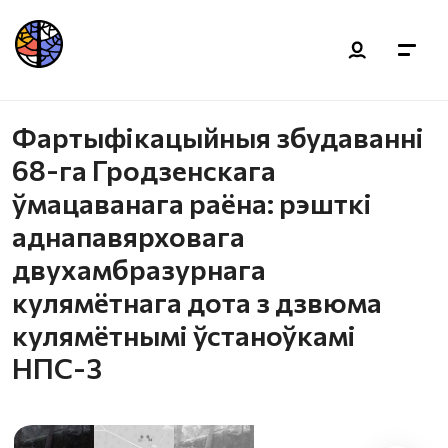
Фартыфікацыйныя збудаванні
68-га Гродзенскага
ўмацаванага раёна: рэшткі
аднапавярховага
двухамбразурнага
кулямётнага дота з дзвюма
кулямётнымі ўстаноўкамі
НПС-3