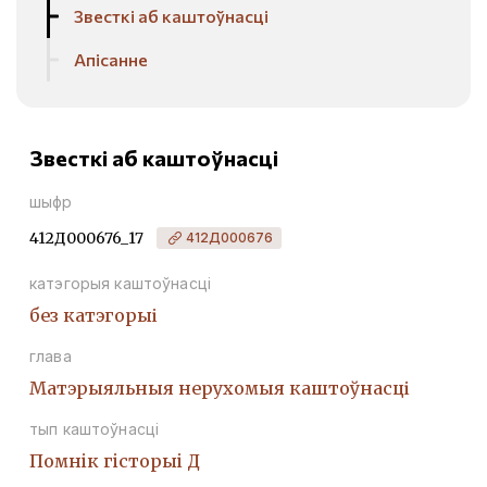
Звесткі аб каштоўнасці
Апісанне
Звесткі аб каштоўнасці
шыфр
412Д000676_17
412Д000676
катэгорыя каштоўнасці
без катэгорыі
глава
Матэрыяльныя нерухомыя каштоўнасці
тып каштоўнасці
Помнiк гiсторыi Д