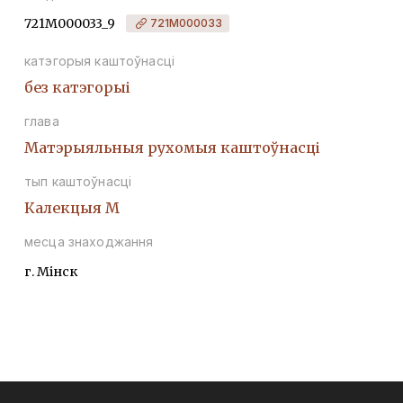
721М000033_9
721М000033
катэгорыя каштоўнасці
без катэгорыі
глава
Матэрыяльныя рухомыя каштоўнасці
тып каштоўнасці
Калекцыя М
месца знаходжання
г. Мінск