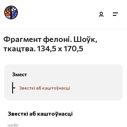
Фрагмент фелоні. Шоўк,
ткацтва. 134,5 х 170,5
Змест
Звесткі аб каштоўнасці
Звесткі аб каштоўнасці
шыфр