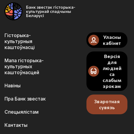
Банк звестак гісторыка-
культурнай спадчыны
Беларусі
Гісторыка-
Уласны
культурныя
кабінет
каштоўнасці
Версія
Мапа гісторыка-
для
культурных
людзей
каштоўнасцей
са
слабым
Навіны
зрокам
Пра Банк звестак
Зваротная
сувязь
Спецыялістам
Кантакты