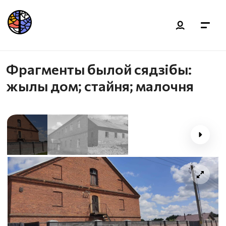
Фрагменты былой сядзібы:
жылы дом; стайня; малочня