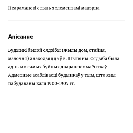
Неараманскі стыль з элементамі мадэрна
Апісанне
Будынкі былой сядзібы (жылы дом, стайня,
малочня) знаходзяцца ў в. Шыпяны. Сядзіба была
адным з самых буйных дваранскіх маёнткаў.
Адметные асаблівасці будынкаў у тым, што яны
пабудаваны каля 1900-1905 гг.