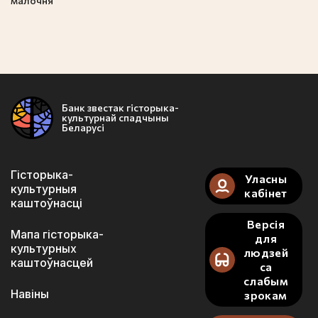
малочня
Банк звестак гісторыка-
культурнай спадчыны
Беларусі
Гісторыка-
Уласны
культурныя
кабінет
каштоўнасці
Версія
Мапа гісторыка-
для
культурных
людзей
каштоўнасцей
са
слабым
Навіны
зрокам