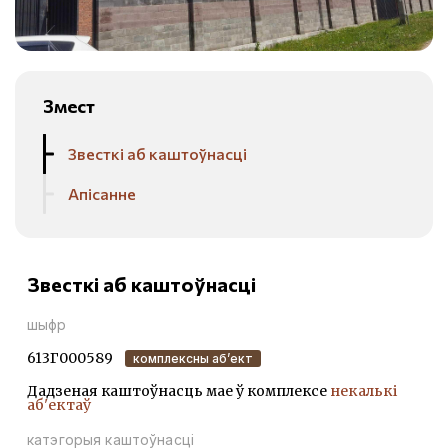
Змест
Звесткі аб каштоўнасці
Апісанне
Звесткі аб каштоўнасці
шыфр
613Г000589
комплексны аб’ект
Дадзеная каштоўнасць мае ў комплексе
некалькі
аб'ектаў
катэгорыя каштоўнасці