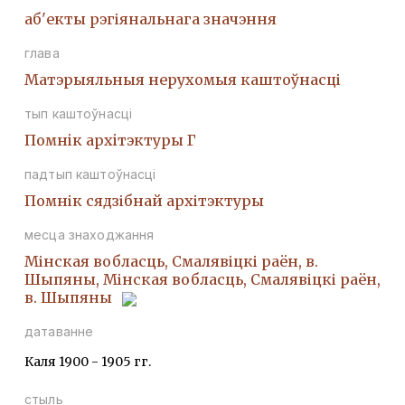
аб'екты рэгіянальнага значэння
глава
Матэрыяльныя нерухомыя каштоўнасці
тып каштоўнасці
Помнiк архiтэктуры Г
падтып каштоўнасці
Помнік сядзібнай архітэктуры
месца знаходжання
Мінская вобласць, Смалявіцкі раён, в.
Шыпяны, Мінская вобласць, Смалявіцкі раён,
в. Шыпяны
датаванне
Каля 1900 - 1905 гг.
стыль