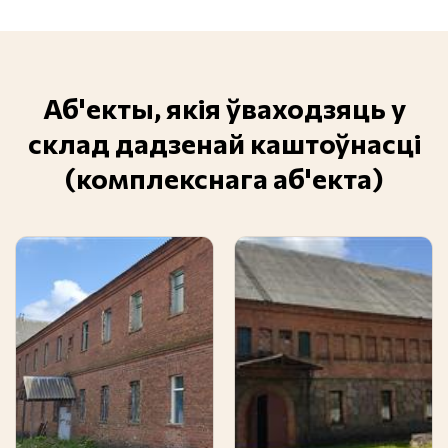
Аб'екты, якія ўваходзяць у
склад дадзенай каштоўнасці
(комплекснага аб'екта)