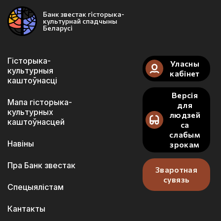
Банк звестак гісторыка-
культурнай спадчыны
Беларусі
Гісторыка-
Уласны
культурныя
кабінет
каштоўнасці
Версія
Мапа гісторыка-
для
культурных
людзей
каштоўнасцей
са
слабым
Навіны
зрокам
Пра Банк звестак
Зваротная
сувязь
Спецыялістам
Кантакты