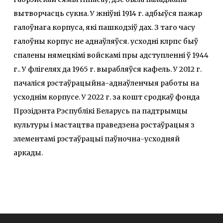
вытворчасць сукна. У жніўні 1914 г. адбыўся пажар
галоўнага корпуса, які пашкодзіў дах. З таго часу
галоўны корпус не аднаўляўся. усходні клрпс быў
спалены нямецкімі войскамі пры адступленні ў 1944
г.. У флігелях да 1965 г. вырабляўся кафель. У 2012 г.
пачаліся рэстаўрацыйна-аднаўленчыя работы на
усходнім корпусе. У 2022 г. за кошт сродкаў фонда
Прэзідэнта Рэспублікі Беларусь па падтрымцы
культуры і мастацтва праведзена рэстаўрацыя з
элементамі рэстаўрацыі паўночна-усходняй
аркады.