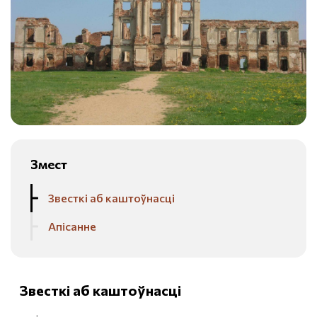
Змест
Звесткі аб каштоўнасці
Апісанне
Звесткі аб каштоўнасці