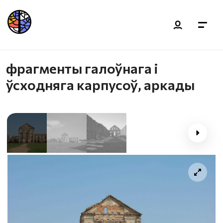
фрагменты галоўнага і
ўсходняга карпусоў, аркады