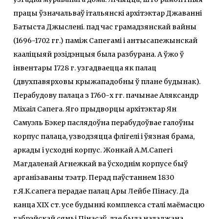
працы ўзначальваў італьянскі архітэктар Джаванні
Батыста Джыслені. пад час грамадзянскай вайны
(1696-1702 гг.) паміж Сапегамі і антысапежынскай
кааліцыяй рэзідэнцыя была разбурана. А ўжо ў
інвентары 1728 г. узгадваецца як палац
(двухпавярховы крыжападобны ў плане будынак).
Перабудову палаца з 1760-х гг. пачынае Аляксандр
Міхаіл Сапега. Яго прыдворцы архітэктар Ян
Самуэль Бэкер паслядоўна перабудоўвае галоўны
корпус палаца, узводзяцца флігелі і ўязная брама,
аркады і усходні корпус. Жонкай А.М.Сапегі
Магдаленай Агнежкай ва ўсходнім корпусе быў
арганізаваны тэатр. Перад паўстаннем 1830
г.Я.К.сапега перадае палац Ары Лейбе Пінасу. Да
канца ХІХ ст. усе будынкі комплекса сталі маёмасцю
габрэйскай сямьі Пінасаў, дзе была наладжана