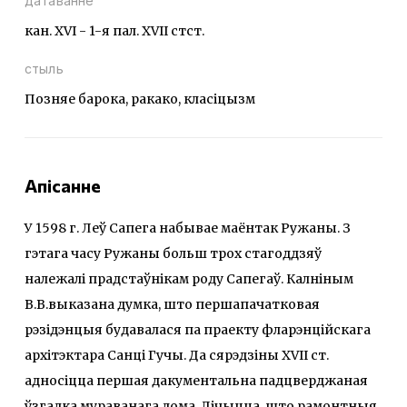
датаванне
кан. ХVI - 1-я пал. ХVII стст.
стыль
Позняе барока, ракако, класіцызм
Апісанне
У 1598 г. Леў Сапега набывае маёнтак Ружаны. З
гэтага часу Ружаны больш трох стагоддзяў
належалі прадстаўнікам роду Сапегаў. Калніным
В.В.выказана думка, што першапачатковая
рэзідэнцыя будавалася па праекту фларэнційскага
архітэктара Санці Гучы. Да сярэдзіны XVII ст.
адносіцца першая дакументальна падцверджаная
ўзгадка мураванага дома. Лічыцца, што рамонтныя