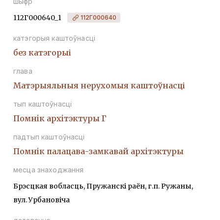
шыфр
112Г000640_1
112Г000640
катэгорыя каштоўнасці
без катэгорыі
глава
Матэрыяльныя нерухомыя каштоўнасці
тып каштоўнасці
Помнiк архiтэктуры Г
падтып каштоўнасці
Помнiк палацава-замкавай архiтэктуры
месца знаходжання
Брэсцкая вобласць, Пружанскі раён, г.п. Ружаны,
вул. Урбановіча