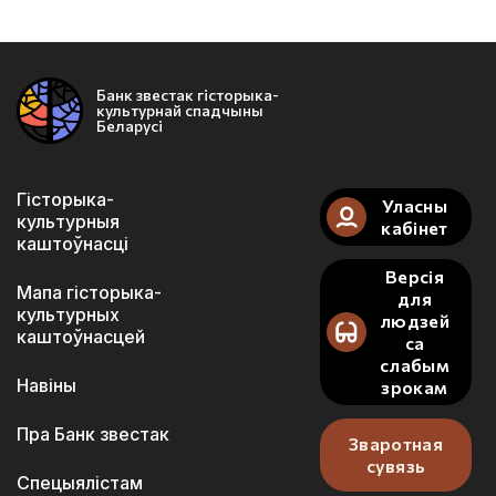
Банк звестак гісторыка-
культурнай спадчыны
Беларусі
Гісторыка-
Уласны
культурныя
кабінет
каштоўнасці
Версія
Мапа гісторыка-
для
культурных
людзей
каштоўнасцей
са
слабым
Навіны
зрокам
Пра Банк звестак
Зваротная
сувязь
Спецыялістам