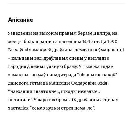
Апісанне
Узведзены на высокім правым беразе Дняпра, на
месцы больш ранняга паселішча 14-15 ст. Да 1590
Быхаўскі замак меў драўляна-земляныя ўмацаванні
- кальцавы вал, драўляныя сцены ў выглядзе
гародняў, вежы і ўязную браму. У тым жа годзе
замак вытрымаў напад атрада "нізавых казакоў"
данскога гетмана Мацюшы Федаровіча, якія,
"наехавши гвалтовне..., шкоды немалые...
починили". У варотах брамы і ў драўляных сценах
засталіся "есьмо куль и стрел нема-ло".