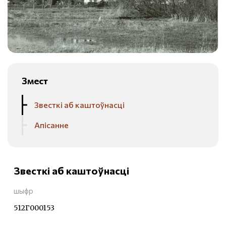
Змест
Звесткі аб каштоўнасці
Апісанне
Звесткі аб каштоўнасці
шыфр
512Г000153