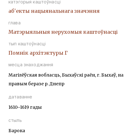
катэгорыя каштоўнасці
аб'екты нацыянальнага значэння
глава
Матэрыяльныя нерухомыя каштоўнасці
тып каштоўнасці
Помнiк архiтэктуры Г
месца знаходжання
Магілёўская вобласць, Быхаўскі раён, г. Быхаў, на
правым беразе р. Днепр
датаванне
1610–1619 гады
стыль
Барока