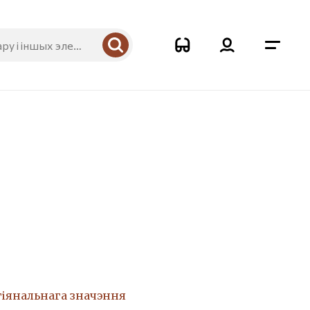
гіянальнага значэння