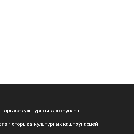
історыка-культурныя каштоўнасці
апа гісторыка-культурных каштоўнасцей