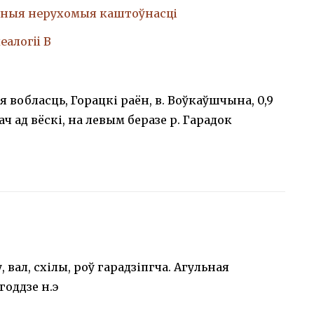
ныя нерухомыя каштоўнасці
еалогii В
я вобласць, Горацкі раён, в. Воўкаўшчына, 0,9
ч ад вёскі, на левым беразе р. Гарадок
вал, схілы, роў гарадзіпгча. Агульная
годдзе н.э