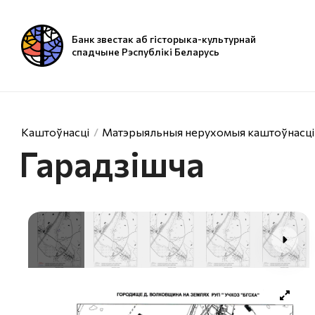
Банк звестак аб гісторыка-культурнай
спадчыне Рэспублікі Беларусь
Каштоўнасці
Матэрыяльныя нерухомыя каштоўнасці
Гарадзішча