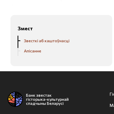
Змест
Звесткі аб каштоўнасці
Апісанне
Г
Банк звестак
гісторыка-культурнай
спадчыны Беларусі
М