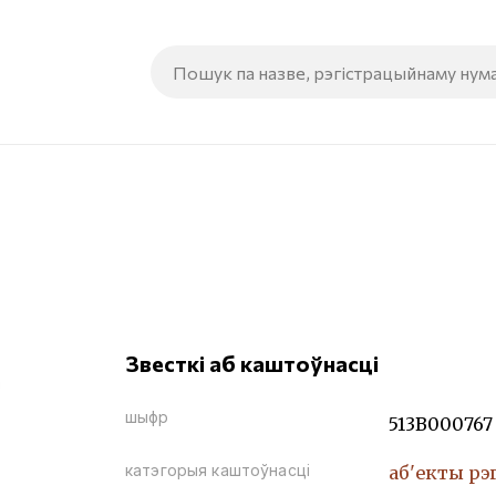
Звесткі аб каштоўнасці
шыфр
513В000767
катэгорыя каштоўнасці
аб'екты рэ