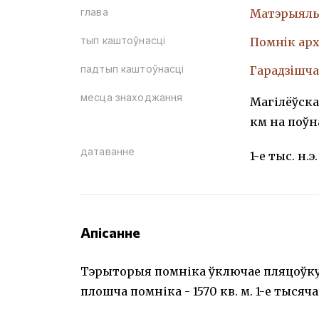
глава
Матэрыяль
тып каштоўнасці
Помнiк арх
падтып каштоўнасці
Гарадзiшча
месца знаходжання
Магілёўска
км на поўна
датаванне
1-е тыс. н.э.
Апісанне
Тэрыторыя помніка ўключае пляцоўку, 
плошча помніка - 1570 кв. м. 1-е тысяча