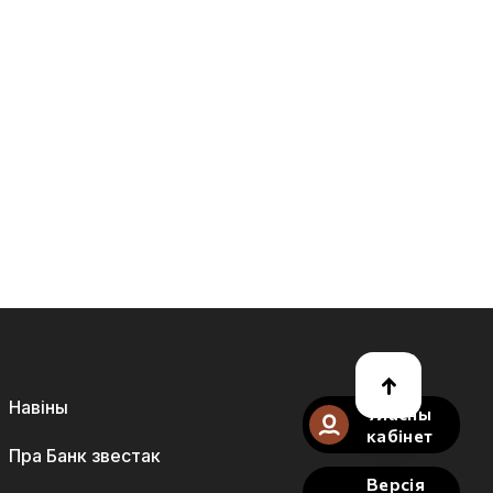
Навіны
Уласны
кабінет
Пра Банк звестак
Версія