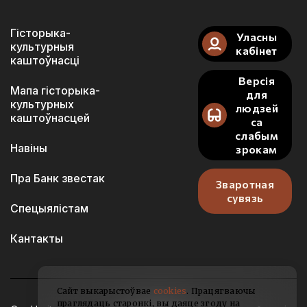
Гісторыка-
Уласны
культурныя
кабінет
каштоўнасці
Версія
Мапа гісторыка-
для
культурных
людзей
каштоўнасцей
са
слабым
Навіны
зрокам
Пра Банк звестак
Зваротная
сувязь
Спецыялістам
Кантакты
Сайт выкарыстоўвае
cookies
. Працягваючы
праглядаць старонкі, вы даяце згоду на