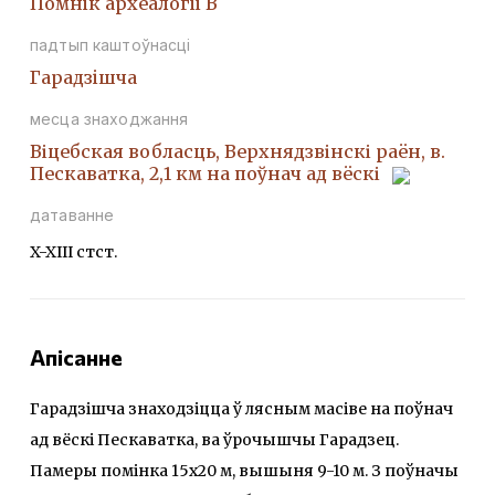
Помнiк археалогii В
падтып каштоўнасці
Гарадзiшча
месца знаходжання
Віцебская вобласць, Верхнядзвінскі раён, в.
Пескаватка, 2,1 км на поўнач ад вёскі
датаванне
X-XIII стст.
Апісанне
Гарадзішча знаходзіцца ў лясным масіве на поўнач
ад вёскі Пескаватка, ва ўрочышчы Гарадзец.
Памеры помінка 15х20 м, вышыня 9-10 м. З поўначы