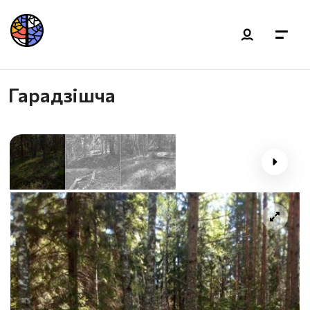
Гарадзішча