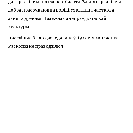
да гарадзішча прымыкае балота. Вакол гарадзішча
добра прасочваюцца ровікі. Узвышша часткова
занята дрэвамі. Належала днепра-дзвінскай
культуры.
Паселішча было даследавана ў 1972 г. У. Ф. Ісаенка.
Раскопкі не праводзіліся.