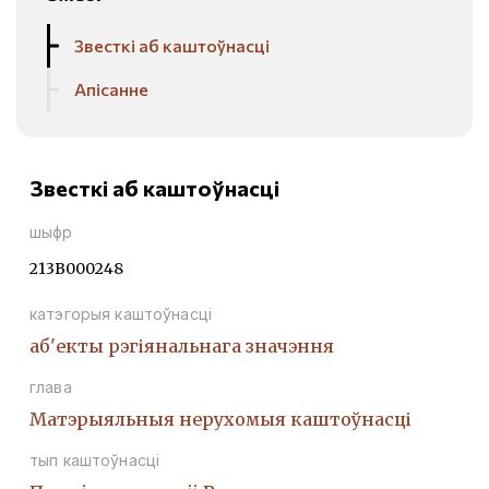
Звесткі аб каштоўнасці
Апісанне
Звесткі аб каштоўнасці
шыфр
213В000248
катэгорыя каштоўнасці
аб'екты рэгіянальнага значэння
глава
Матэрыяльныя нерухомыя каштоўнасці
тып каштоўнасці