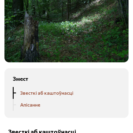
Змест
Звесткі аб каштоўнасці
Апісанне
Звесткі аб каштоўнасці