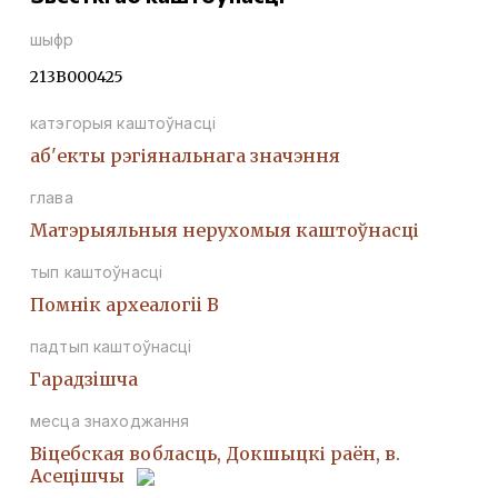
шыфр
213В000425
катэгорыя каштоўнасці
аб'екты рэгіянальнага значэння
глава
Матэрыяльныя нерухомыя каштоўнасці
тып каштоўнасці
Помнiк археалогii В
падтып каштоўнасці
Гарадзiшча
месца знаходжання
Віцебская вобласць, Докшыцкі раён, в.
Асецішчы