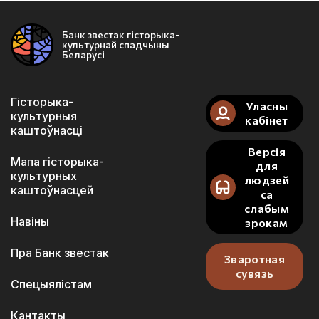
Банк звестак гісторыка-
культурнай спадчыны
Беларусі
Гісторыка-
Уласны
культурныя
кабінет
каштоўнасці
Версія
Мапа гісторыка-
для
культурных
людзей
каштоўнасцей
са
слабым
Навіны
зрокам
Пра Банк звестак
Зваротная
сувязь
Спецыялістам
Кантакты