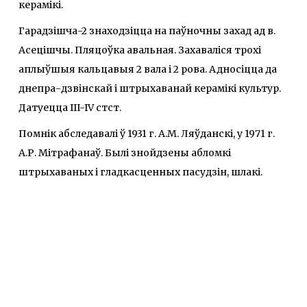
керамікі.
Гарадзішча-2 знаходзіцца на паўночны захад ад в.
Асецішчы. Пляцоўка авальная. Захаваліся трохі
аплыўшыя кальцавыя 2 вала і 2 рова. Адносіцца да
днепра-дзвінскай і штрыхаванай керамікі культур.
Датуецца III-IV стст.
Помнік абследавалі ў 1931 г. А.М. Ляўданскі, у 1971 г.
А.Р. Мітрафанаў. Былі знойдзены абломкі
штрыхаваных і гладкасценных пасудзін, шлакі.