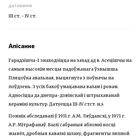
датаванне
ІІІ ст. - IV ст.
Апісанне
Гарадзішча-1 знаходзіцца на захад ад в. Асецішчы на
самым высокім месцы падоўжанага ўзвышша.
Пляцоўка авальная, выцягнута з поўначы на
поўдзень. З усіх бакоў умацавана валам і ровам.
Адносіцца да днепра-дзвінскай і штрыхаванай
керамікі культур. Датуецца III-IV стст. н.э.
Помнік абследавалі ў 1931 г. А.М. Ляўданскі, у 1971 г.
А.Р. Мітрафанаў. Былі сабраныя абломкі косці
жывёл, дробныя кавалкі шлаку, фрагменты ляпной