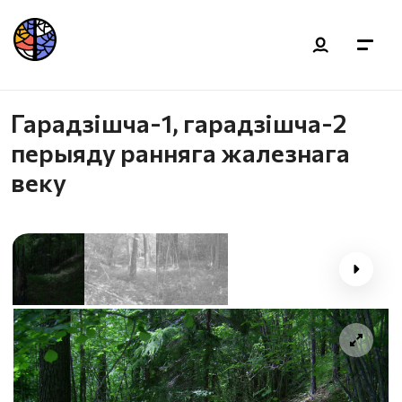
Гарадзішча-1, гарадзішча-2
перыяду ранняга жалезнага
веку