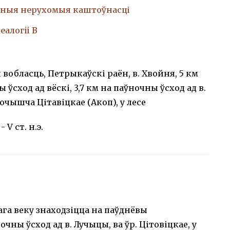
ныя нерухомыя каштоўнасці
еалогii В
 вобласць, Петрыкаўскі раён, в. Хвойня, 5 км
 ўсход ад вёскі, 3,7 км на паўночны ўсход ад в.
очышча Цітавіцкае (Акоп), у лесе
 - V ст. н.э.
га веку знаходзіцца на паўднёвы
ночны ўсход ад в. Лучыцы, ва ўр. Цітовіцкае, у