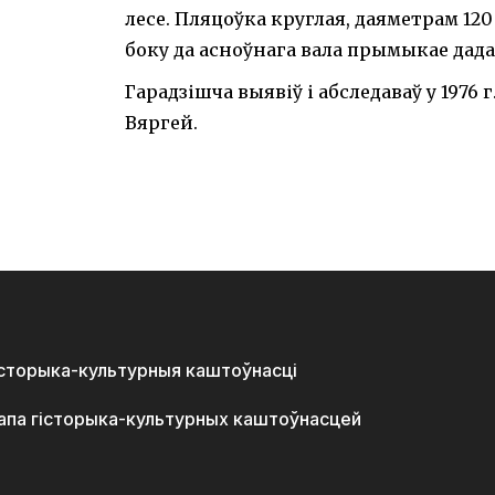
лесе. Пляцоўка круглая, даяметрам 120
боку да асноўнага вала прымыкае дад
Гарадзішча выявіў і абследаваў у 1976 г. 
Вяргей.
історыка-культурныя каштоўнасці
апа гісторыка-культурных каштоўнасцей