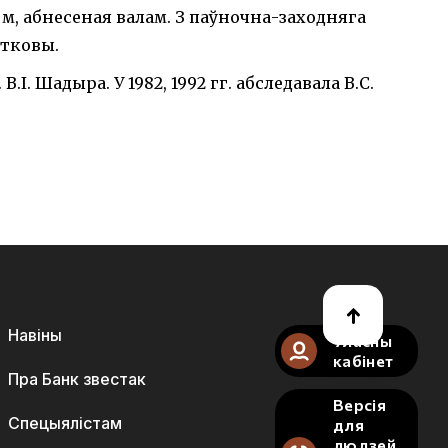
 м, абнесеная валам. З паўночна-заходняга
атковы.
В.І. Шадыра. У 1982, 1992 гг. абследавала В.С.
Навіны
Уласны
кабінет
Пра Банк звестак
Версія
Спецыялістам
для
людзей