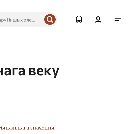
нага веку
гіянальнага значэння