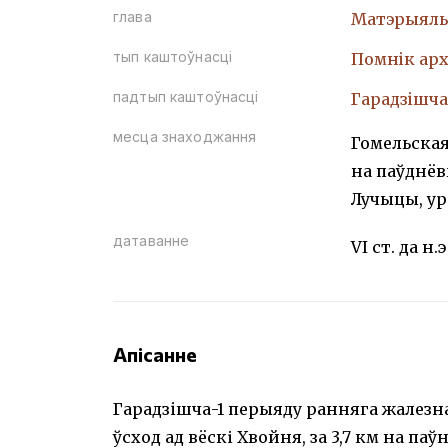
глава
Матэрыяль
тып каштоўнасці
Помнiк арх
падтып каштоўнасці
Гарадзiшча
месца знаходжання
Гомельская
на паўднёвы
Лучыцы, ур
датаванне
VI ст. да н.э
Апісанне
Гарадзiшча-1 перыяду ранняга жалезна
ўсход ад вёскі Хвойня, за 3,7 км на паў