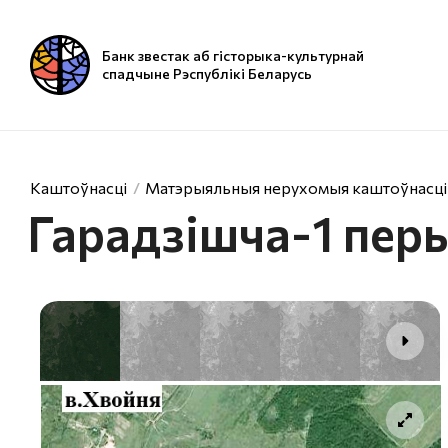
Банк звестак аб гісторыка-культурнай
спадчыне Рэспублікі Беларусь
Каштоўнасці
Матэрыяльныя нерухомыя каштоўнасці
Гарадзiшча-1 пер