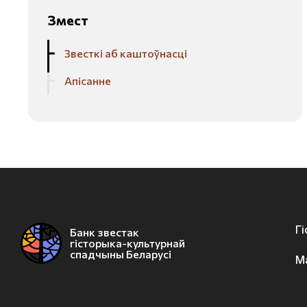
Змест
Звесткі аб каштоўнасці
Апісанне
Г
Банк звестак
гісторыка-культурнай
спадчыны Беларусі
М