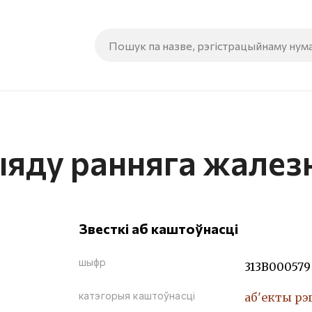
ыяду ранняга жалез
Звесткі аб каштоўнасці
шыфр
313В000579
катэгорыя каштоўнасці
аб'екты рэ