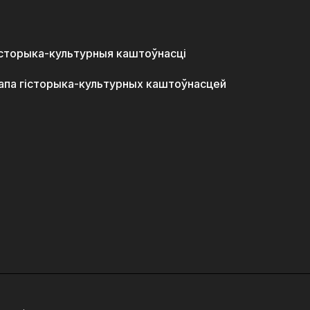
історыка-культурныя каштоўнасці
апа гісторыка-культурных каштоўнасцей