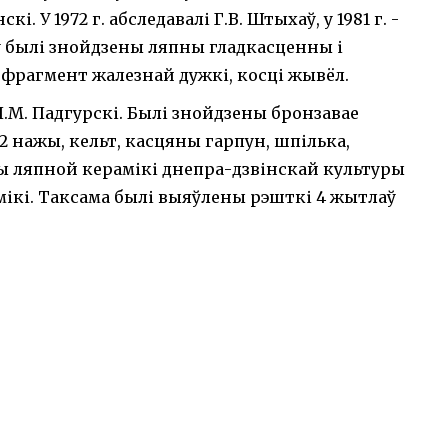
скі. У 1972 г. абследавалі Г.В. Штыхаў, у 1981 г. -
яў былі знойдзены ляпны гладкасценны і
фрагмент жалезнай дужкі, косці жывёл.
 П.М. Падгурскі. Былі знойдзены бронзавае
2 нажы, кельт, касцяны гарпун, шпілька,
ты ляпной керамікі днепра-дзвінскай культуры
ікі. Таксама былі выяўлены рэшткі 4 жытлаў