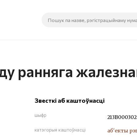
ду ранняга жалезна
Звесткі аб каштоўнасці
шыфр
213В000302
катэгорыя каштоўнасці
аб'екты рэ