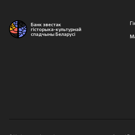
Г
Банк звестак
гісторыка-культурнай
спадчыны Беларусі
М