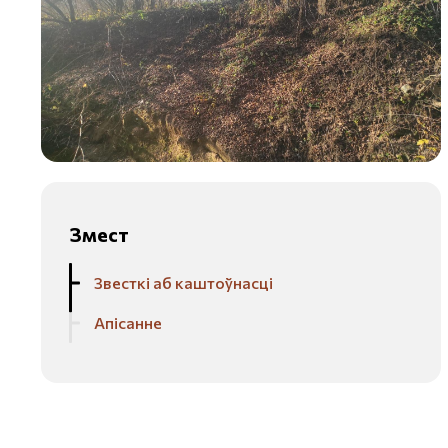
Змест
Звесткі аб каштоўнасці
Апісанне