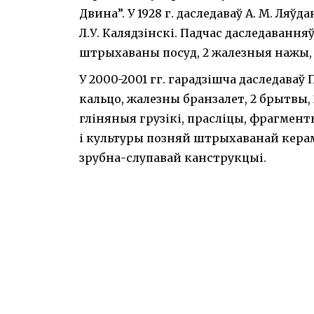
Двина”. У 1928 г. даследаваў А. М. Ляўдан
Л.У. Калядзінскі. Падчас даследаванн
штрыхаваны посуд, 2 жалезныя нажы, 
У 2000-2001 гг. гарадзішча даследаваў
кальцо, жалезны бранзалет, 2 брытвы, 
гліняныя грузікі, прасліцы, фрагмен
і культуры позняй штрыхаванай керам
зрубна-слупавай канструкцыі.