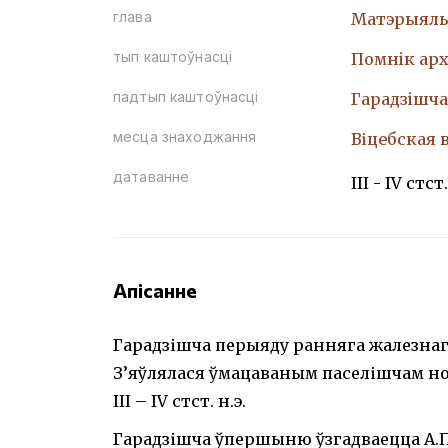
глава
Матэрыяль
тып каштоўнасці
Помнiк арх
падтып каштоўнасці
Гарадзiшча
месца знаходжання
Віцебская в
датаванне
III - IV стст.
Апісанне
Гарадзішча перыяду ранняга жалезнага 
З’яўлялася ўмацаваным паселішчам но
III – IV стст. н.э.
Гарадзішча ўпершыню ўзгадваецца А.П. 