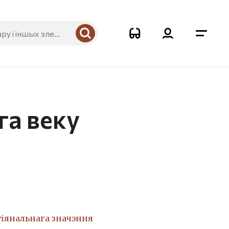
га веку
гіянальнага значэння