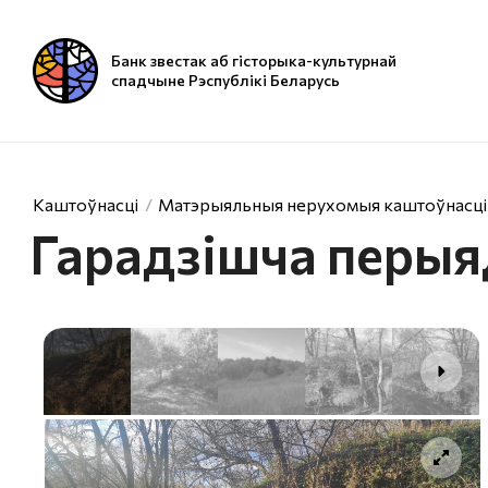
Банк звестак аб гісторыка-культурнай
спадчыне Рэспублікі Беларусь
Каштоўнасці
Матэрыяльныя нерухомыя каштоўнасці
Гарадзішча перыя