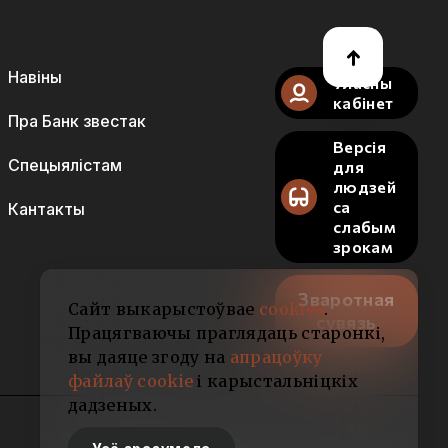
Навіны
Уласны
кабінет
Пра Банк звестак
Версія
Спецыялістам
для
людзей
са
Кантакты
слабым
зрокам
Зваротная
Сайт выкарыстоўвае
cookies
.
сувязь
Працягваючы праглядаць старонкі,
вы даяце згоду на
апрацоўку
файлаў cookie
і карыстальніцкіх
дадзеных.