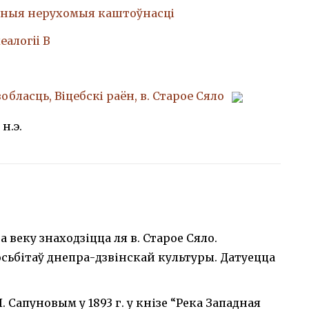
ныя нерухомыя каштоўнасці
еалогii В
обласць, Віцебскі раён, в. Старое Сяло
 н.э.
веку знаходзіцца ля в. Старое Сяло.
сьбітаў днепра-дзвінскай культуры. Датуецца
Сапуновым у 1893 г. у кнізе “Река Западная