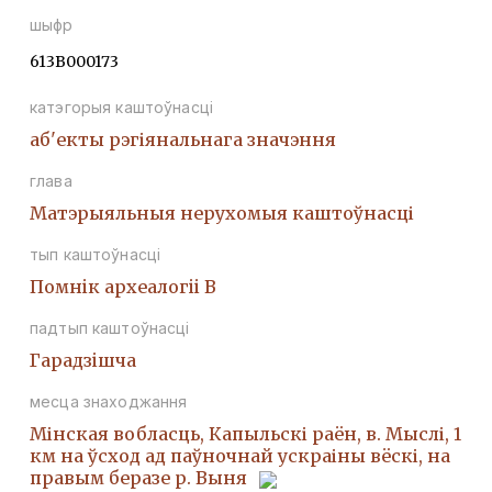
шыфр
613В000173
катэгорыя каштоўнасці
аб'екты рэгіянальнага значэння
глава
Матэрыяльныя нерухомыя каштоўнасці
тып каштоўнасці
Помнiк археалогii В
падтып каштоўнасці
Гарадзiшча
месца знаходжання
Мінская вобласць, Капыльскі раён, в. Мыслі, 1
км на ўсход ад паўночнай ускраіны вёскі, на
правым беразе р. Выня