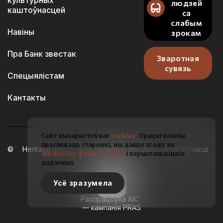
культурных
людзей
каштоўнасцей
са
слабым
Навіны
зрокам
Пра Банк звестак
Зваротная
сувязь
Спецыялістам
Кантакты
Сайт выкарыстоўвае
cookies
. Працягваючы
праглядаць старонкі, вы даяце згоду на
Heritage.gov.by — гісторыка-культурныя каштоўнасці
апрацоўку файлаў cookie
і карыстальніцкіх
Беларусі
дадзеных.
2021-2026
Усё зразумела
Распрацоўка АІС
— кампанія PRAS