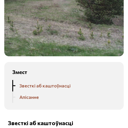
Змест
Звесткі аб каштоўнасці
Апісанне
Звесткі аб каштоўнасці