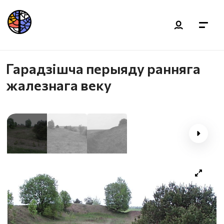
Гарадзішча перыяду ранняга
жалезнага веку