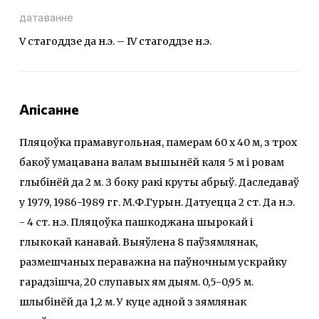
датаванне
V стагоддзе да н.э. – IV стагоддзе н.э.
Апісанне
Пляцоўка прамавугольная, памерам 60 х 40 м, з трох
бакоў умацавана валам вышынёй каля 5 м і ровам
глыбінёй да 2 м. З боку ракі круты абрыў. Даследаваў
у 1979, 1986-1989 гг. М.Ф.Гурын. Датуецца 2 ст. Да н.э.
- 4 ст. н.э. Пляцоўка пашкоджана шырокай і
глыкокай канавай. Выяўлена 8 паўзямлянак,
размешчаных пераважна на паўночным ускрайку
гарадзішча, 20 слупавых ям дыям. 0,5-0,95 м.
шлыбінёй да 1,2 м. У куце адной з зямлянак