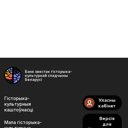
Банк звестак гісторыка-
культурнай спадчыны
Беларусі
Гісторыка-
Уласны
культурныя
кабінет
каштоўнасці
Версія
Мапа гісторыка-
для