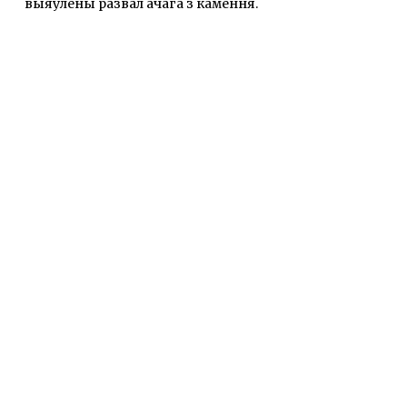
выяўлены развал ачага з камення.