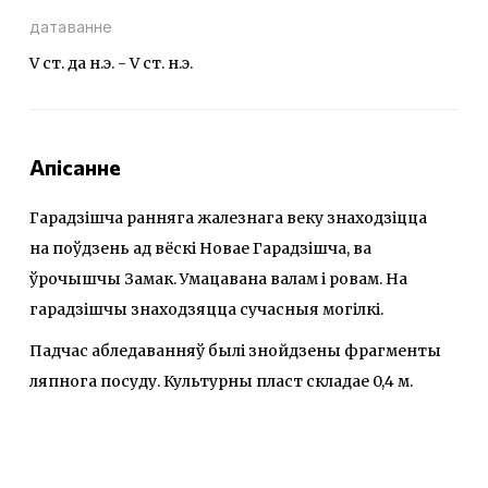
датаванне
V ст. да н.э. - V ст. н.э.
Апісанне
Гарадзішча ранняга жалезнага веку знаходзіцца
на поўдзень ад вёскі Новае Гарадзішча, ва
ўрочышчы Замак. Умацавана валам i ровам. На
гарадзішчы знаходзяцца сучасныя могілкі.
Падчас абледаванняў былі знойдзены фрагменты
ляпнога посуду. Культурны пласт складае 0,4 м.