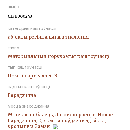
шыфр
613В000243
катэгорыя каштоўнасці
аб'екты рэгіянальнага значэння
глава
Матэрыяльныя нерухомыя каштоўнасці
тып каштоўнасці
Помнiк археалогii В
падтып каштоўнасці
Гарадзiшча
месца знаходжання
Мінская вобласць, Лагойскі раён, в. Новае
Гарадзішча, 0,5 км на поўдзень ад вёскі,
урочышча Замак