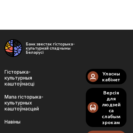
Банк звестак гісторыка-
культурнай спадчыны
Беларусі
Гісторыка-
Уласны
культурныя
кабінет
каштоўнасці
Версія
Мапа гісторыка-
для
культурных
людзей
каштоўнасцей
са
слабым
Навіны
зрокам