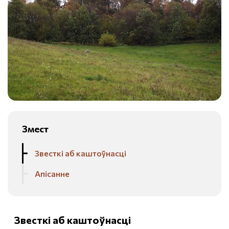
Змест
Звесткі аб каштоўнасці
Апісанне
Звесткі аб каштоўнасці