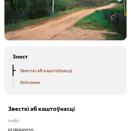
Змест
Звесткі аб каштоўнасці
Апісанне
Звесткі аб каштоўнасці
шыфр
613В000050