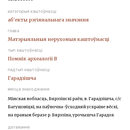
катэгорыя каштоўнасці
аб'екты рэгіянальнага значэння
глава
Матэрыяльныя нерухомыя каштоўнасці
тып каштоўнасці
Помнiк археалогii В
падтып каштоўнасці
Гарадзiшча
месца знаходжання
Мінская вобласць, Бярэзінскі раён, в. Гарадзішча, с/с
Багушэвіцкі, на паўночна-ўсходняй ускраіне вёскі,
на правым беразе р. Бярэзіна, урочышча Гарадок
датаванне