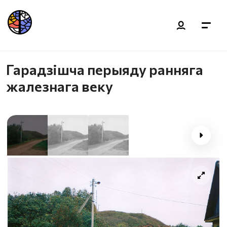
Гарадзішча перыяду ранняга
жалезнага веку