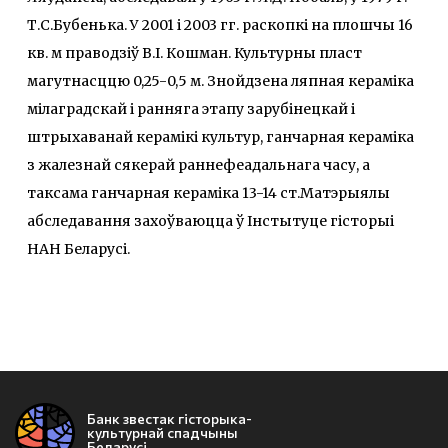
Т.С.Бубенька. У 2001 і 2003 гг. раскопкі на плошчы 16
кв. м праводзіў В.І. Кошман. Культурны пласт
магутнасццю 0,25-0,5 м. Знойдзена ляпная кераміка
мілаградскай і ранняга этапу зарубінецкай і
штрыхаванай керамікі культур, ганчарная кераміка
з жалезнай сякерай раннефеадальнага часу, а
таксама ганчарная кераміка 13-14 ст.Матэрыялы
абследавання захоўваюцца ў Інстытуце гісторыі
НАН Беларусі.
Банк звестак гісторыка-
культурнай спадчыны
Беларусі