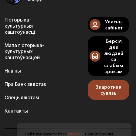
Гісторыка-
Уласны
культурныя
кабінет
каштоўнасці
Версія
Мапа гісторыка-
для
культурных
людзей
каштоўнасцей
са
слабым
Навіны
зрокам
Пра Банк звестак
Зваротная
сувязь
Спецыялістам
Кантакты
Сайт выкарыстоўвае
cookies
. Працягваючы