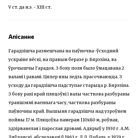
V ст. да н.э. - XIII ст.
Апісанне
Гарадзішча размешчана на паўночна-ўсходняй
ускраіне вёскі, на правым беразе р. Бярэзіна, ва
ўрочышчы Гарадок. З боку поля было ўмацавана 2
валамі і равамі. Цяпер яны ледзь прасочваюцца. З
усходу да гарадзішча падступае старыца р. Бярэзіна.
З боку ракі край пляцоўкі і валы часткова разбураны
траншэямі ваеннага часу, часткова разбураны
паўночны край. Вышыня гарадзішча над узроўнем
поймы 17 м. Пляцоўка памерам 110х80 м, роўная,
здзірванелая і парослая дрэвамі. Адкрыў у 1930 г. А.М.
Ляўданскі, абследавалі ў 1963 г. Л.Д. Побаль, у 1979 г.