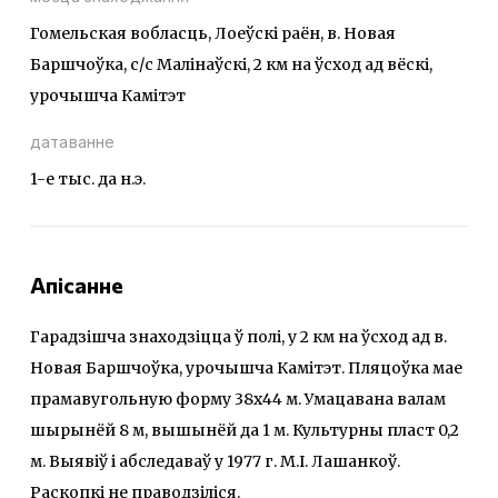
Гомельская вобласць, Лоеўскі раён, в. Новая
Баршчоўка, с/с Малінаўскі, 2 км на ўсход ад вёскі,
урочышча Камітэт
датаванне
1-е тыс. да н.э.
Апісанне
Гарадзішча знаходзіцца ў полі, у 2 км на ўсход ад в.
Новая Баршчоўка, урочышча Камітэт. Пляцоўка мае
прамавугольную форму 38х44 м. Умацавана валам
шырынёй 8 м, вышынёй да 1 м. Культурны пласт 0,2
м. Выявіў і абследаваў у 1977 г. М.І. Лашанкоў.
Раскопкі не праводзіліся.