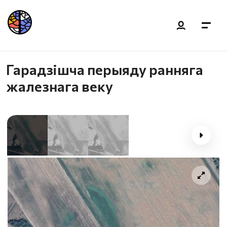
Гарадзішча перыяду ранняга
жалезнага веку