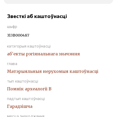
Звесткі аб каштоўнасці
шыфр
313В000487
катэгорыя каштоўнасці
аб'екты рэгіянальнага значэння
глава
Матэрыяльныя нерухомыя каштоўнасці
тып каштоўнасці
Помнiк археалогii В
падтып каштоўнасці
Гарадзiшча
месца знаходжання