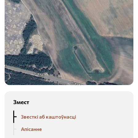
Змест
Звесткі аб каштоўнасці
Апісанне