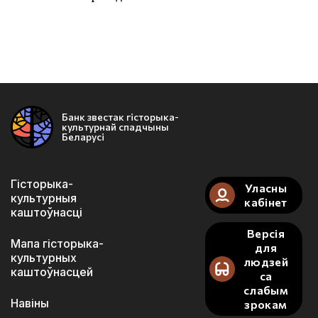
Банк звестак гісторыка-
культурнай спадчыны
Беларусі
Гісторыка-
Уласны
культурныя
кабінет
каштоўнасці
Версія
Мапа гісторыка-
для
культурных
людзей
каштоўнасцей
са
слабым
Навіны
зрокам