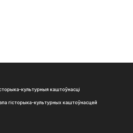
історыка-культурныя каштоўнасці
апа гісторыка-культурных каштоўнасцей