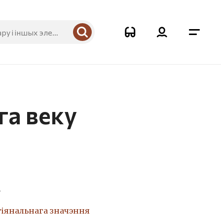
га веку
2
гіянальнага значэння