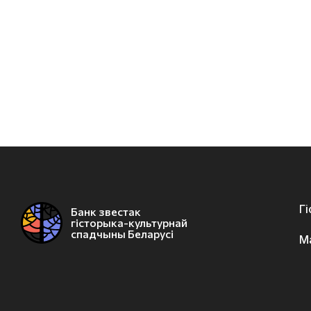
Г
Банк звестак
гісторыка-культурнай
спадчыны Беларусі
М