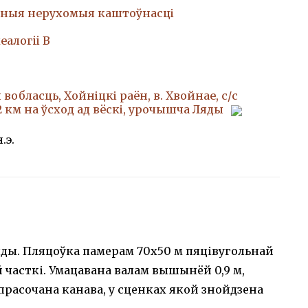
ныя нерухомыя каштоўнасці
еалогii В
вобласць, Хойніцкі раён, в. Хвойнае, с/с
 2 км на ўсход ад вёскі, урочышча Ляды
.э.
Ляды. Пляцоўка памерам 70х50 м пяцівугольнай
 часткі. Умацавана валам вышынёй 0,9 м,
прасочана канава, у сценках якой знойдзена