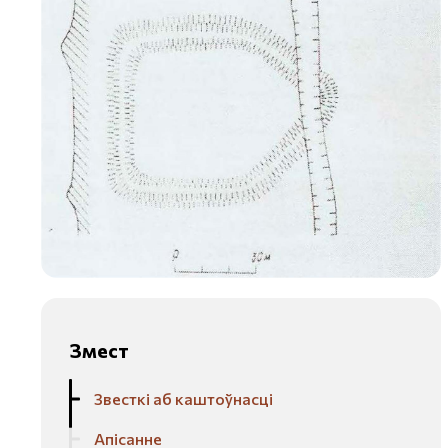
Змест
Звесткі аб каштоўнасці
Апісанне