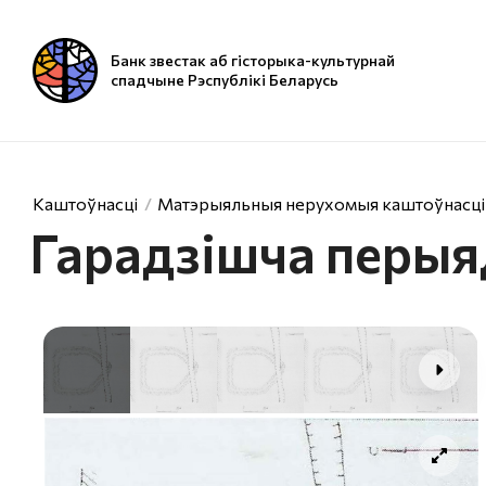
Банк звестак аб гісторыка-культурнай
спадчыне Рэспублікі Беларусь
Каштоўнасці
Матэрыяльныя нерухомыя каштоўнасці
Гарадзiшча перыя