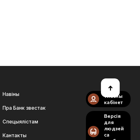
Навіны
Уласны
кабінет
Пра Банк звестак
Версія
Спецыялістам
для
людзей
са
Кантакты