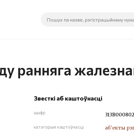
ду ранняга жалезна
Звесткі аб каштоўнасці
шыфр
313В00080
катэгорыя каштоўнасці
аб'екты рэ