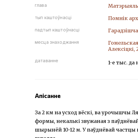
глава
Матэрыяль
тып каштоўнасці
Помнiк арх
падтып каштоўнасці
Гарадзiшча
месца знаходжання
Гомельская 
Алексіцкі,
датаванне
1-е тыс. да н
Апісанне
За 2 км на усход вёскі, ва урочышчы 
формы, некалькі звужаная з паўднёвай
шырынёй 10-12 м. У паўднёвай частцы 