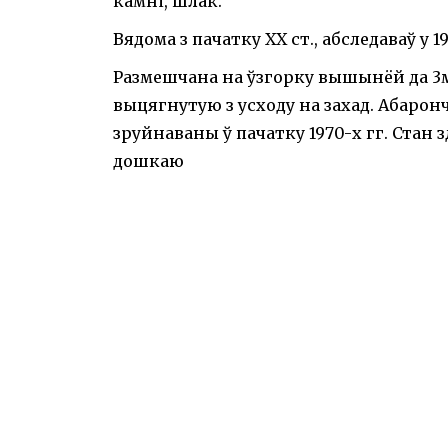
камні, шлак.
Вядома з пачатку ХХ ст., абследаваў у 1
Размешчана на ўзгорку вышынёй да 3м
выцягнутую з усходу на захад. Абаронч
зруйнаваны ў пачатку 1970-х гг. Стан
дошкаю