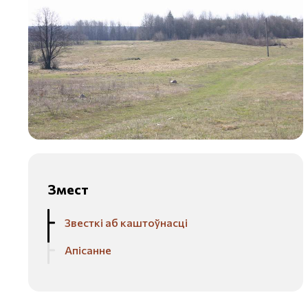
Змест
Звесткі аб каштоўнасці
Апісанне