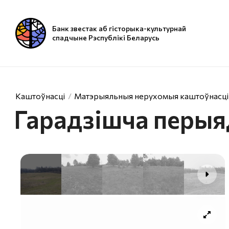
Банк звестак аб гісторыка-культурнай
спадчыне Рэспублікі Беларусь
Каштоўнасці
Матэрыяльныя нерухомыя каштоўнасці
Гарадзішча перыя