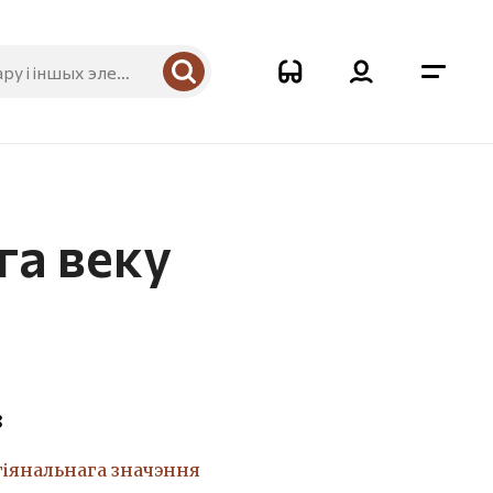
га веку
8
гіянальнага значэння