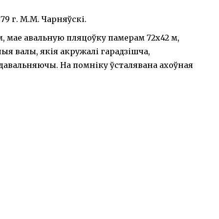
979 г. М.М. Чарняўскі.
, мае авальную пляцоўку памерам 72х42 м,
ыя валы, якія акружалі гарадзішча,
 здавальняючы. На помніку ўсталявана ахоўная