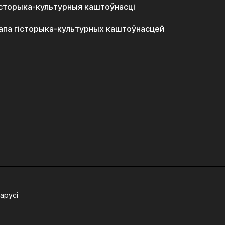
історыка-культурныя каштоўнасці
апа гісторыка-культурных каштоўнасцей
арусі