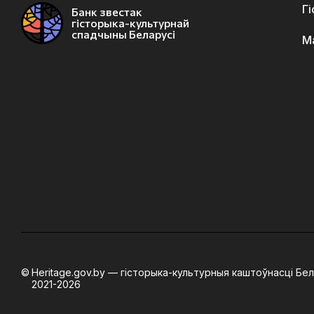
Г
Банк звестак
гісторыка-культурнай
спадчыны Беларусі
М
Heritage.gov.by — гісторыка-культурныя каштоўнасці Бел
2021-2026