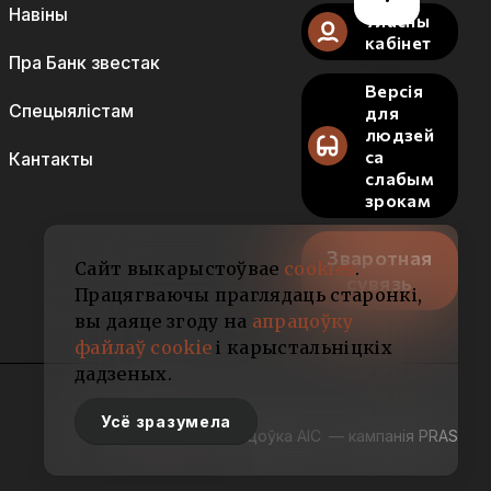
Навіны
Уласны
кабінет
Пра Банк звестак
Версія
Спецыялістам
для
людзей
са
Кантакты
слабым
зрокам
Зваротная
Сайт выкарыстоўвае
cookies
.
сувязь
Працягваючы праглядаць старонкі,
вы даяце згоду на
апрацоўку
файлаў cookie
і карыстальніцкіх
дадзеных.
Усё зразумела
Распрацоўка АІС
— кампанія PRAS