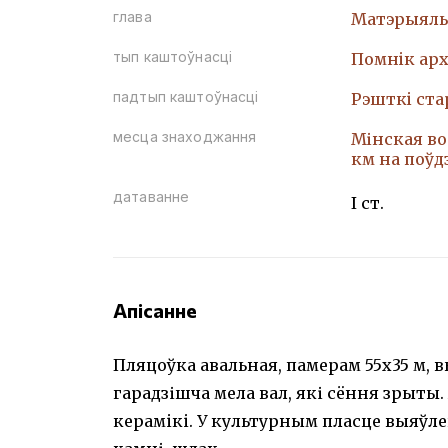
глава
Матэрыяль
тып каштоўнасці
Помнiк арх
падтып каштоўнасці
Рэшткi ст
месца знаходжання
Мінская воб
км на поўд
датаванне
І ст.
Апісанне
Пляцоўка авальная, памерам 55х35 м,
гарадзішча мела вал, які сёння зрыты
керамiкi. У культурным пласце выяўл