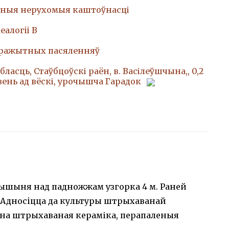
ныя нерухомыя каштоўнасці
еалогii В
аражытных пасяленняў
ласць, Стаўбцоўскі раён, в. Васілеўшчына,, 0,2
зень ад вёскі, урочышча Гарадок
 вышыня над падножжам узгорка 4 м. Раней
. Адносiцца да культуры штрыхаванай
ена штрыхаваная кераміка, перапаленыя