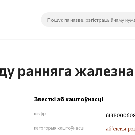
ду ранняга жалезна
Звесткі аб каштоўнасці
шыфр
613В00060
катэгорыя каштоўнасці
аб'екты рэ