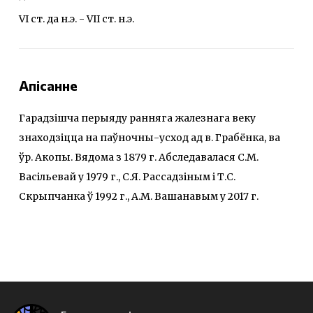
VI ст. да н.э. - VII ст. н.э.
Апісанне
Гарадзішча перыяду ранняга жалезнага веку
знаходзіцца на паўночны-усход ад в. Грабёнка, ва
ўр. Акопы. Вядома з 1879 г. Абследавалася С.М.
Васільевай у 1979 г., С.Я. Рассадзіным і Т.С.
Скрыпчанка ў 1992 г., А.М. Вашанавым у 2017 г.