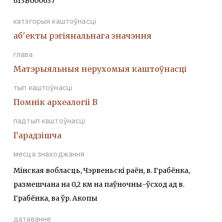
613В000637
катэгорыя каштоўнасці
аб'екты рэгіянальнага значэння
глава
Матэрыяльныя нерухомыя каштоўнасці
тып каштоўнасці
Помнiк археалогii В
падтып каштоўнасці
Гарадзiшча
месца знаходжання
Мінская вобласць, Чэрвеньскі раён, в. Грабёнка,
размешчана на 0,2 км на паўночны-ўсход ад в.
Грабёнка, ва ўр. Акопы
датаванне