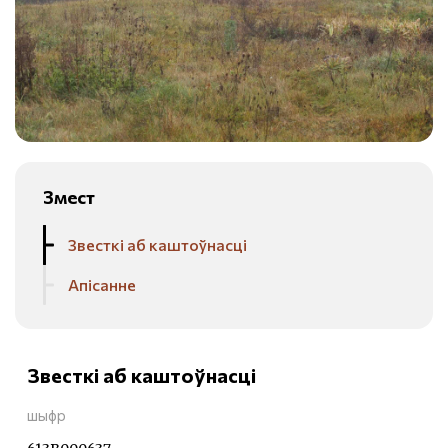
Змест
Звесткі аб каштоўнасці
Апісанне
Звесткі аб каштоўнасці
шыфр