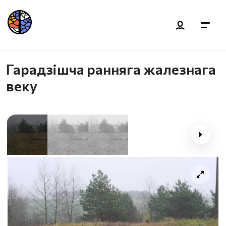
Гарадзішча ранняга жалезнага
веку