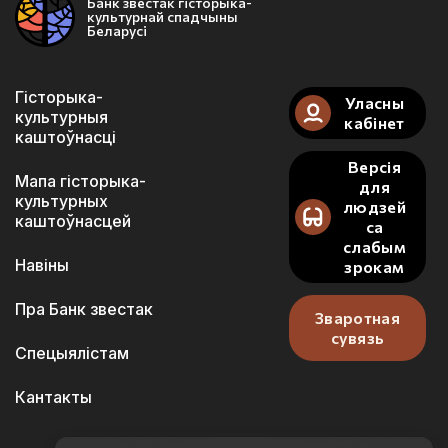
Банк звестак гісторыка-
культурнай спадчыны
Беларусі
Гісторыка-
Уласны
культурныя
кабінет
каштоўнасці
Версія
Мапа гісторыка-
для
культурных
людзей
каштоўнасцей
са
слабым
Навіны
зрокам
Пра Банк звестак
Зваротная
сувязь
Спецыялістам
Кантакты