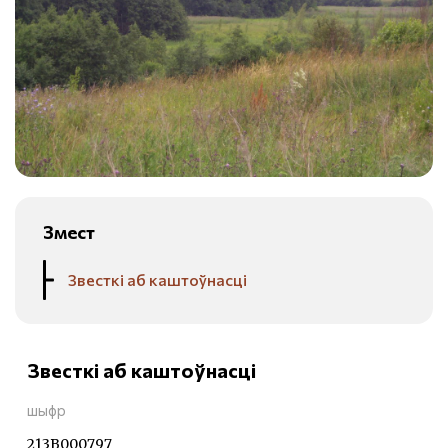
Змест
Звесткі аб каштоўнасці
Звесткі аб каштоўнасці
шыфр
213В000797