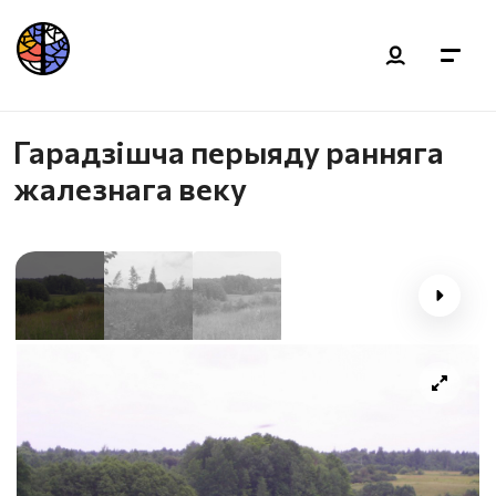
Гарадзішча перыяду ранняга
жалезнага веку