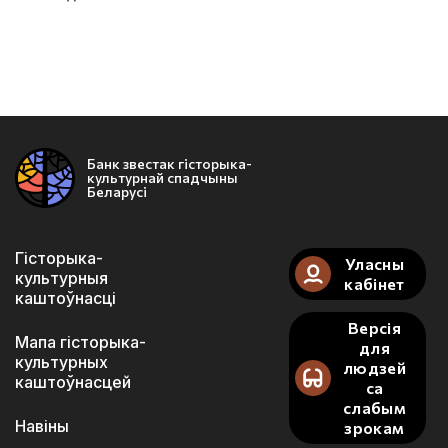
Банк звестак гісторыка-
культурнай спадчыны
Беларусі
Гісторыка-
Уласны
культурныя
кабінет
каштоўнасці
Версія
Мапа гісторыка-
для
культурных
людзей
каштоўнасцей
са
слабым
Навіны
зрокам