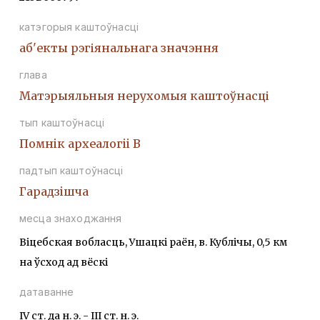
катэгорыя каштоўнасці
аб'екты рэгіянальнага значэння
глава
Матэрыяльныя нерухомыя каштоўнасці
тып каштоўнасці
Помнiк археалогii В
падтып каштоўнасці
Гарадзiшча
месца знаходжання
Віцебская вобласць, Ушацкі раён, в. Кублічы, 0,5 км
на ўсход ад вёскі
датаванне
IV ст. да н. э. - III ст. н. э.