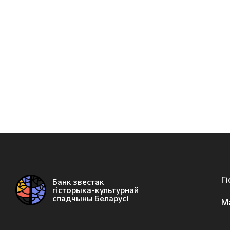
Г
Банк звестак
гісторыка-культурнай
спадчыны Беларусі
М