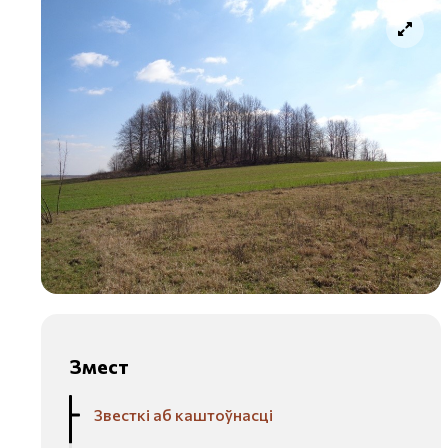
Змест
Звесткі аб каштоўнасці