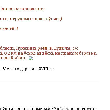
гіянальнага значэння
ныя нерухомыя каштоўнасці
еалогii В
ласць, Пухавіцкі раён, в. Дудзічы, с/с
, 0,2 км на ўсход ад вёскі, на правым беразе р.
чышча Кобань
 - V ст. н.э., др. пал. XVIII ст.
ўка авальная, памерам 39 х 25 м, выцягнута з