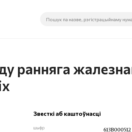
у ранняга жалезнаг
іх
Звесткі аб каштоўнасці
шыфр
613В000512