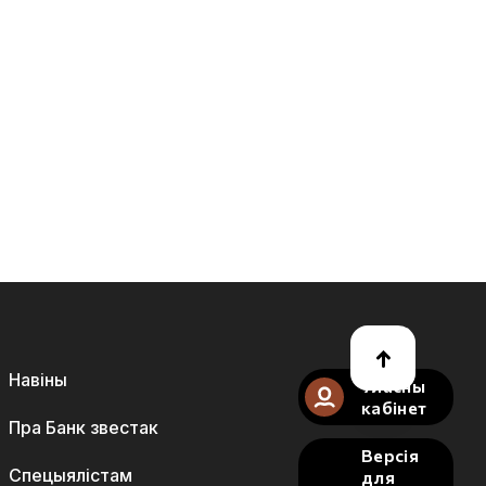
Навіны
Уласны
кабінет
Пра Банк звестак
Версія
Спецыялістам
для