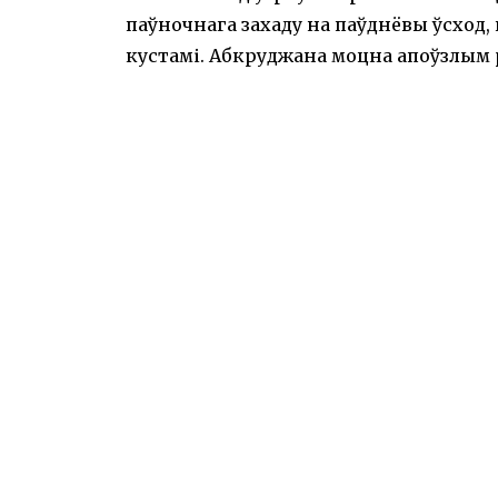
паўночнага захаду на паўднёвы ўсход,
кустамі. Абкруджана моцна апоўзлым