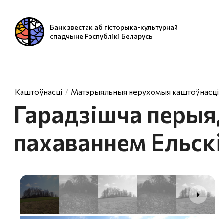
Банк звестак аб гісторыка-культурнай
спадчыне Рэспублікі Беларусь
Каштоўнасці
Матэрыяльныя нерухомыя каштоўнасці
Гарадзішча перыяд
пахаваннем Ельск