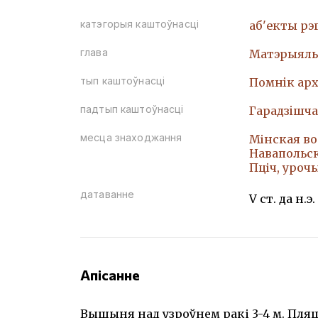
катэгорыя каштоўнасці
аб'екты рэ
глава
Матэрыяль
тып каштоўнасці
Помнiк арх
падтып каштоўнасці
Гарадзiшча
месца знаходжання
Мінская воб
Навапольскі
Пціч, уро
датаванне
V ст. да н.э.
Апісанне
Вышыня над узроўнем ракі 3-4 м. Пляцо