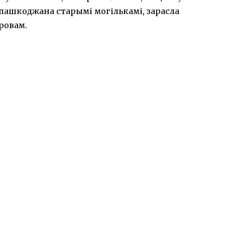
 пашкоджана старымі могількамі, зарасла
 ровам.