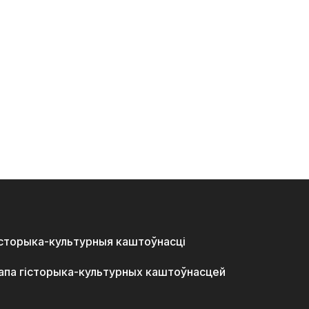
історыка-культурныя каштоўнасці
апа гісторыка-культурных каштоўнасцей