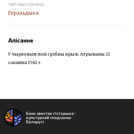
тып каштоўнасці
Геральдыка
Апісанне
У чырвоным полі срэбны крыж. Атрыманы 21
сакавіка 1562 г.
Банк звестак гісторыка-
культурнай спадчыны
Беларусі