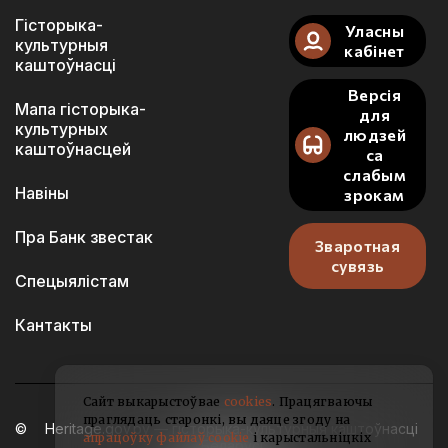
Гісторыка-
Уласны
культурныя
кабінет
каштоўнасці
Версія
Мапа гісторыка-
для
культурных
людзей
каштоўнасцей
са
слабым
Навіны
зрокам
Пра Банк звестак
Зваротная
сувязь
Спецыялістам
Кантакты
Сайт выкарыстоўвае
cookies
. Працягваючы
праглядаць старонкі, вы даяце згоду на
Heritage.gov.by — гісторыка-культурныя каштоўнасці
апрацоўку файлаў cookie
і карыстальніцкіх
Беларусі