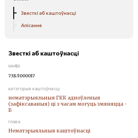
Звесткі аб каштоўнасці
Апісанне
Звесткі аб каштоўнасці
шыфр
73БЛ000017
катэгорыя каштоўнасці
нематэрыяльныя ГКК адноўленыя
(зафіксаваныя) ці з часам могуць змяняцца -
Б
глава
Нематэрыяльныя каштоўнасці