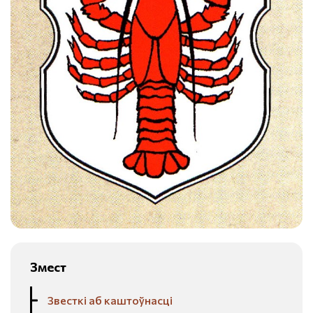
Змест
Звесткі аб каштоўнасці