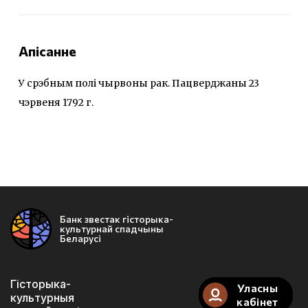
Апісанне
У срэбным полі чырвоны рак. Пацверджаны 23
чэрвеня 1792 г.
Банк звестак гісторыка-
культурнай спадчыны
Беларусі
Гісторыка-
Уласны
культурныя
кабінет