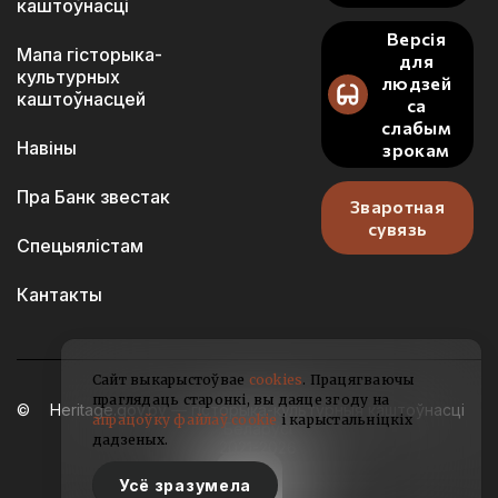
каштоўнасці
Версія
Мапа гісторыка-
для
культурных
людзей
каштоўнасцей
са
слабым
Навіны
зрокам
Пра Банк звестак
Зваротная
сувязь
Спецыялістам
Кантакты
Сайт выкарыстоўвае
cookies
. Працягваючы
праглядаць старонкі, вы даяце згоду на
Heritage.gov.by — гісторыка-культурныя каштоўнасці
апрацоўку файлаў cookie
і карыстальніцкіх
Беларусі
дадзеных.
2021-2026
Усё зразумела