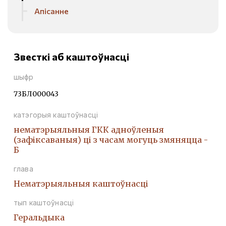
Апісанне
Звесткі аб каштоўнасці
шыфр
73БЛ000043
катэгорыя каштоўнасці
нематэрыяльныя ГКК адноўленыя
(зафіксаваныя) ці з часам могуць змяняцца -
Б
глава
Нематэрыяльныя каштоўнасці
тып каштоўнасці
Геральдыка