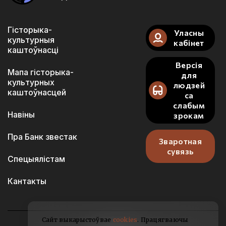
Гісторыка-
Уласны
культурныя
кабінет
каштоўнасці
Версія
Мапа гісторыка-
для
культурных
людзей
каштоўнасцей
са
слабым
Навіны
зрокам
Пра Банк звестак
Зваротная
сувязь
Спецыялістам
Кантакты
Сайт выкарыстоўвае
cookies
. Працягваючы