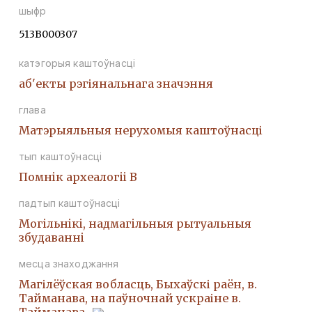
шыфр
513В000307
катэгорыя каштоўнасці
аб'екты рэгіянальнага значэння
глава
Матэрыяльныя нерухомыя каштоўнасці
тып каштоўнасці
Помнiк археалогii В
падтып каштоўнасці
Могiльнiкi, надмагiльныя рытуальныя
збудаваннi
месца знаходжання
Магілёўская вобласць, Быхаўскі раён, в.
Тайманава, на паўночнай ускраіне в.