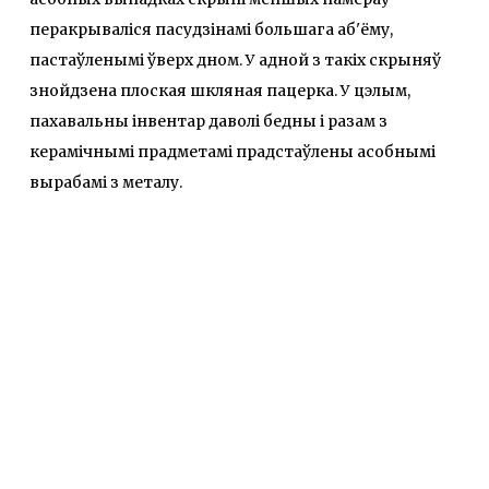
перакрываліся пасудзінамі большага аб'ёму,
пастаўленымі ўверх дном. У адной з такіх скрыняў
знойдзена плоская шкляная пацерка. У цэлым,
пахавальны інвентар даволі бедны і разам з
керамічнымі прадметамі прадстаўлены асобнымі
вырабамі з металу.