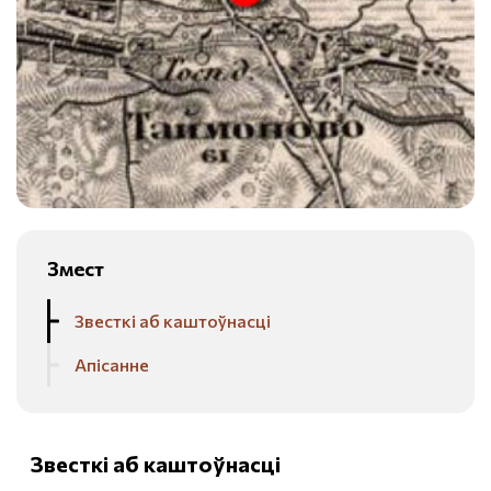
Змест
Звесткі аб каштоўнасці
Апісанне
Звесткі аб каштоўнасці