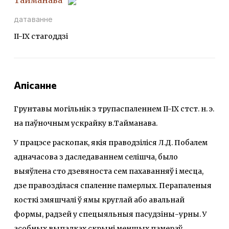
Тайманава
датаванне
II-IX стагоддзi
Апісанне
Грунтавы могільнік з трупаспаленнем II-IX стст. н. э.
на паўночным ускрайку в.Тайманава.
У працэсе раскопак, якія праводзіліся Л.Д. Побалем
адначасова з даследаваннем селішча, было
выяўлена сто дзевяноста сем пахаванняў і месца,
дзе правозділася спаленне памерлых. Перапаленыя
косткі змяшчалі ў ямы круглай або авальнай
формы, радзей у спецыяльныя пасудзіны-урны. У
асобных выпадках скрыні меншых памераў