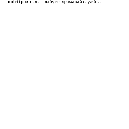
кнігі і розныя атрыбуты храмавай службы.