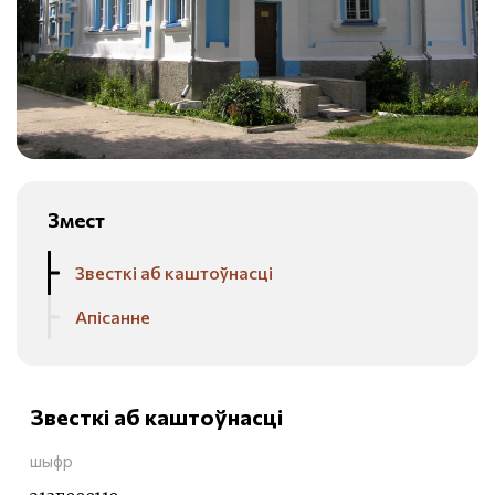
Змест
Звесткі аб каштоўнасці
Апісанне
Звесткі аб каштоўнасці
шыфр