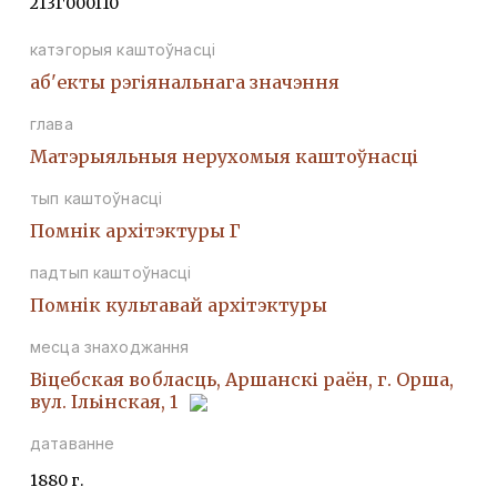
213Г000110
катэгорыя каштоўнасці
аб'екты рэгіянальнага значэння
глава
Матэрыяльныя нерухомыя каштоўнасці
тып каштоўнасці
Помнiк архiтэктуры Г
падтып каштоўнасці
Помнiк культавай архiтэктуры
месца знаходжання
Віцебская вобласць, Аршанскі раён, г. Орша,
вул. Ільінская, 1
датаванне
1880 г.