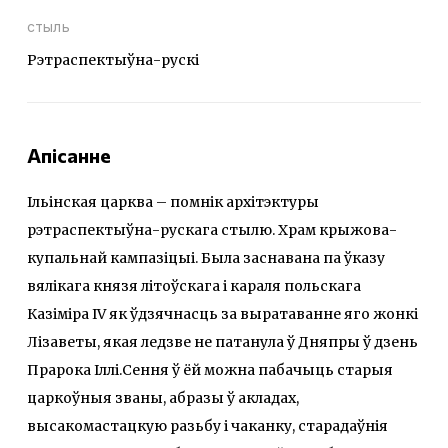
стыль
Рэтраспектыўна-рускі
Апісанне
Ільінская царква – помнік архітэктуры
рэтраспектыўна-рускага стылю. Храм крыжова-
купальнай кампазіцыі. Была заснавана па ўказу
вялікага князя літоўскага і караля польскага
Казіміра IV як ўдзячнасць за выратаванне яго жонкі
Лізаветы, якая ледзве не патанула ў Дняпры ў дзень
Прарока Іллі.Сення ў ёй можна пабачыць старыя
царкоўныя званы, абразы ў акладах,
высакомастацкую разьбу і чаканку, старадаўнія