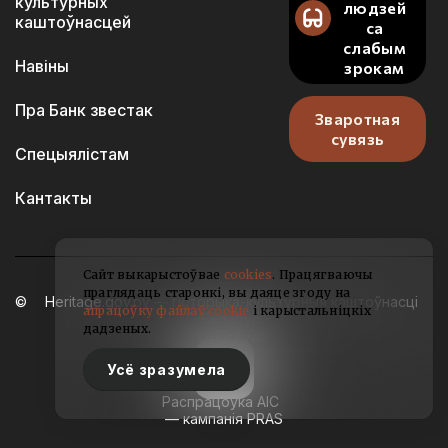
культурных
людзей
каштоўнасцей
са
слабым
Навіны
зрокам
Пра Банк звестак
Зваротная
сувязь
Спецыялістам
Кантакты
Сайт выкарыстоўвае
cookies
. Працягваючы
праглядаць старонкі, вы даяце згоду на
Heritage.gov.by — гісторыка-культурныя каштоўнасці
апрацоўку файлаў cookie
і карыстальніцкіх
Беларусі
дадзеных.
2021-2026
Усё зразумела
Распрацоўка АІС
— кампанія PRAS