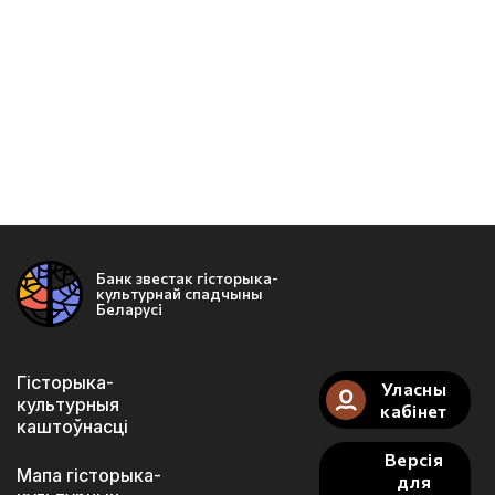
Банк звестак гісторыка-
культурнай спадчыны
Беларусі
Гісторыка-
Уласны
культурныя
кабінет
каштоўнасці
Версія
Мапа гісторыка-
для