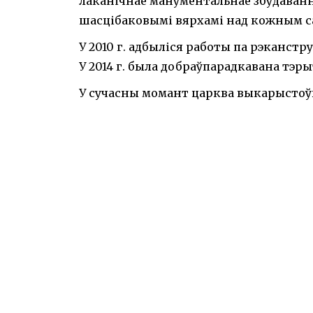
лаканічнае манументальнае збудаван
шасцібаковымі вярхамі над кожным са 
У 2010 г. адбыліся работы па рэканстру
У 2014 г. была добраўпарадкавана тэр
У сучасны момант царква выкарыстоўв