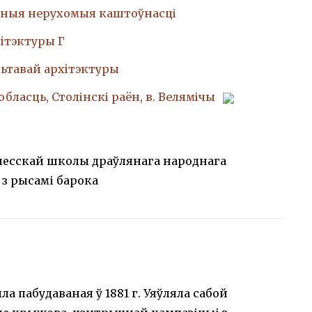
ныя нерухомыя каштоўнасці
iтэктуры Г
ьтавай архiтэктуры
обласць, Столінскі раён, в. Велямічы
лесскай школы драўлянага народнага
 з рысамі барока
ла пабудаваная ў 1881 г. Уяўляла сабой