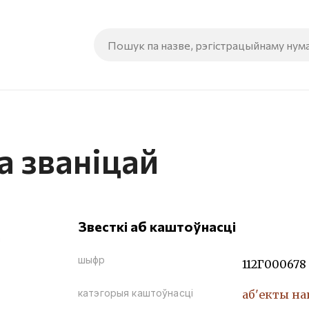
а званіцай
Звесткі аб каштоўнасці
шыфр
112Г000678
катэгорыя каштоўнасці
аб'екты н