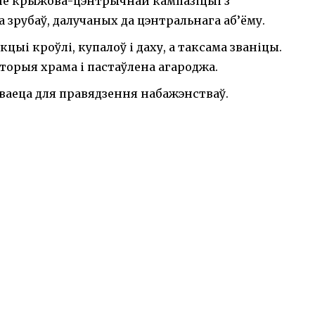
не крыжова-цэнтрычнай кампазіцыі з
зрубаў, далучаных да цэнтральнага аб’ёму.
кцыі кроўлі, купалоў і даху, а таксама званіцы.
ыторыя храма і пастаўлена агароджа.
аеца для правядзення набажэнстваў.