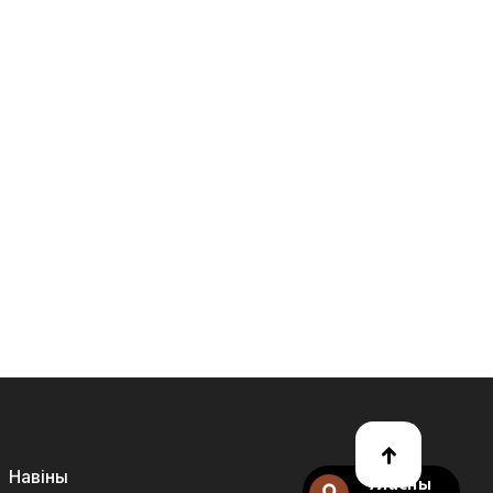
Навіны
Уласны