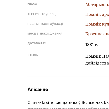
глава
Матэрыяль
тып каштоўнасці
Помнiк арх
падтып каштоўнасці
Помнiк кул
месца знаходжання
Брэсцкая в
датаванне
1881 г.
стыль
Помнік Па
дойлідства
Апісанне
Свята-Ільінская царква ў Велямічах бы