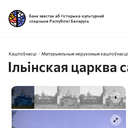
Банк звестак аб гісторыка-культурнай
спадчыне Рэспублікі Беларусь
Каштоўнасці
Матэрыяльныя нерухомыя каштоўнасці
Ільінская царква с