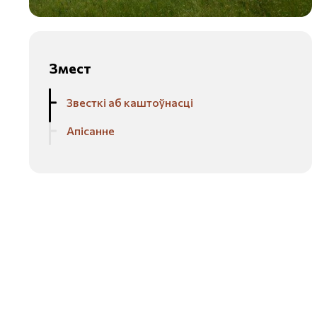
Змест
Звесткі аб каштоўнасці
Апісанне