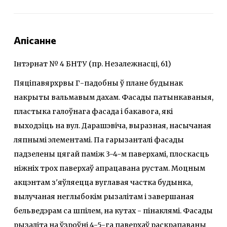
Апісанне
Інтэрнат № 4 БНТУ (пр. Незалежнасці, 61)
Пяціпавярхрвы Г-падобны ў плане будынак
накрыты вальмавым дахам. Фасады патынкаваныя,
пластыка галоўнага фасада і бакавога, які
выходзіць на вул. Дарашэвіча, выразная, насычаная
ляпнымі элементамі. Па гарызанталі фасады
падзелены цягай паміж 3-4-м паверхамі, плоскасць
ніжніх трох паверхаў апрацавана рустам. Моцным
акцэнтам з'яўляецца вуглавая частка будынка,
вылучаная неглыбокім рызалітам і завершаная
бельведэрам са шпілем, на кутах - пінаклямі. Фасады
рызаліта на ўзроўні 4-5-га паверхаў раскрапаваны