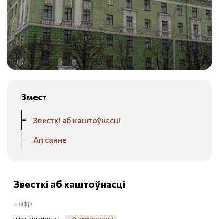
Змест
Звесткі аб каштоўнасці
Апісанне
Звесткі аб каштоўнасці
шыфр