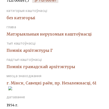
712Г000197_7
712Г000197
катэгорыя каштоўнасці
без катэгорыі
глава
Матэрыяльныя нерухомыя каштоўнасці
тып каштоўнасці
Помнiк архiтэктуры Г
падтып каштоўнасці
Помнiк грамадскай архiтэктуры
месца знаходжання
г. Мінск, Савецкі раён, пр. Незалежнасці, 61
датаванне
1954 г.