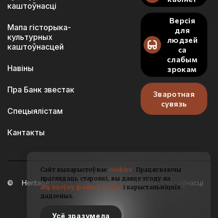
каштоўнасці
Версія
Мапа гісторыка-
для
культурных
людзей
каштоўнасцей
са
слабым
Навіны
зрокам
Пра Банк звестак
Зваротная
сувязь
Спецыялістам
Кантакты
Сайт выкарыстоўвае
cookies
. Працягваючы
праглядаць старонкі, вы даяце згоду на
Heritage.gov.by — гісторыка-культурныя каштоўнасці
апрацоўку файлаў cookie
і карыстальніцкіх
Беларусі
дадзеных.
2021-2026
Усё зразумела