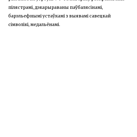
пілястрамі, дэкарыраваны паўбалясінамі,
барэльефнымі устаўкамі з выявамі савецкай
сімволікі, медальёнамі.