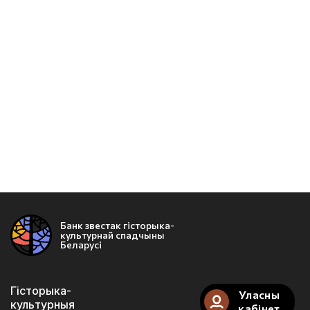
Банк звестак гісторыка-
культурнай спадчыны
Беларусі
Гісторыка-
Уласны
культурныя
кабінет