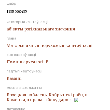
шыфр
113В000435
катэгорыя каштоўнасці
аб'екты рэгіянальнага значэння
глава
Матэрыяльныя нерухомыя каштоўнасці
тып каштоўнасці
Помнiк археалогii В
падтып каштоўнасці
Камяні
месца знаходжання
Брэсцкая вобласць, Кобрынскі раён, в.
Каменка, з правага боку дарогі
датаванне