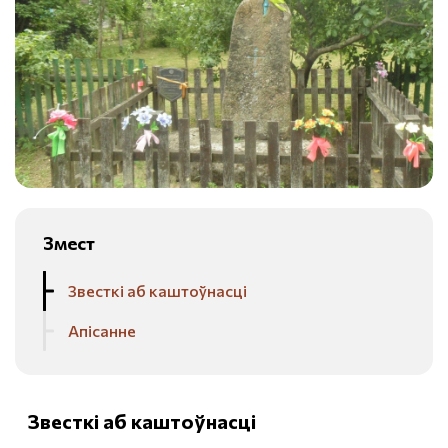
Змест
Звесткі аб каштоўнасці
Апісанне
Звесткі аб каштоўнасці