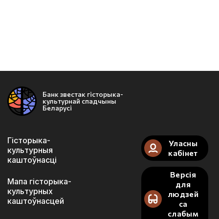
Банк звестак гісторыка-
культурнай спадчыны
Беларусі
Гісторыка-
Уласны
культурныя
кабінет
каштоўнасці
Версія
Мапа гісторыка-
для
культурных
людзей
каштоўнасцей
са
слабым