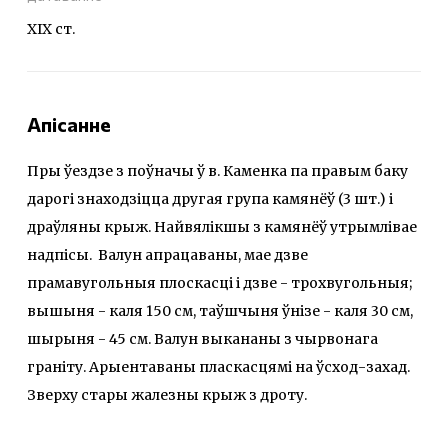
ХІХ ст.
Апісанне
Пры ўездзе з поўначы ў в. Каменка па правым баку
дарогі знаходзіцца другая група камянёў (3 шт.) і
драўляны крыж. Найвялікшы з камянёў утрымлівае
надпісы. Валун апрацаваны, мае дзве
прамавугольныя плоскасці і дзве - трохвугольныя;
вышыня - каля 150 см, таўшчыня ўнізе - каля 30 см,
шырыня - 45 см. Валун выкананы з чырвонага
граніту. Арыентаваны пласкасцямі на ўсход-захад.
Зверху стары жалезны крыж з дроту.