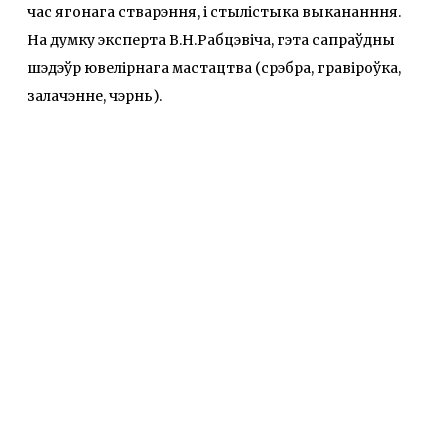
час ягонага стварэння, і стылістыка выкананння.
На думку эксперта В.Н.Рабцэвіча, гэта сапраўдны
шэдэўр ювелірнага мастацтва (срэбра, гравіроўка,
залачэнне, чэрнь).