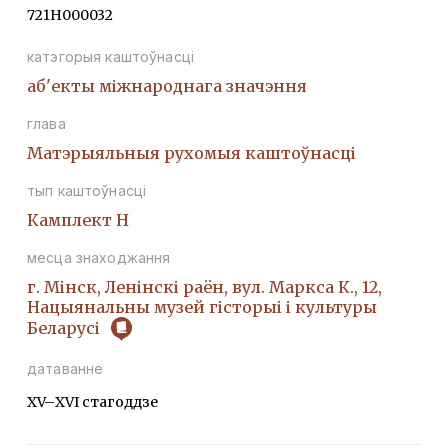
721Н000032
катэгорыя каштоўнасці
аб'екты міжнароднага значэння
глава
Матэрыяльныя рухомыя каштоўнасці
тып каштоўнасці
Камплект Н
месца знаходжання
г. Мінск, Ленінскі раён, вул. Маркса К., 12,
Нацыянальны музей гісторыі і культуры
Беларусі
датаванне
ХV–ХVІ стагоддзе