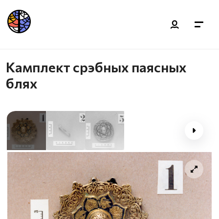
Камплект срэбных паясных
блях