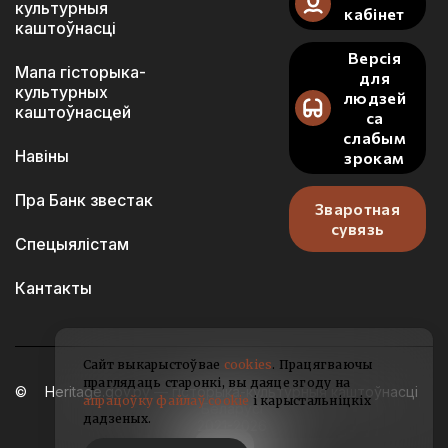
культурныя
кабінет
каштоўнасці
Версія
Мапа гісторыка-
для
культурных
людзей
каштоўнасцей
са
слабым
Навіны
зрокам
Пра Банк звестак
Зваротная
сувязь
Спецыялістам
Кантакты
Сайт выкарыстоўвае
cookies
. Працягваючы
праглядаць старонкі, вы даяце згоду на
Heritage.gov.by — гісторыка-культурныя каштоўнасці
апрацоўку файлаў cookie
і карыстальніцкіх
Беларусі
дадзеных.
2021-2026