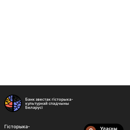
Банк звестак гісторыка-
культурнай спадчыны
Беларусі
Гісторыка-
Уласны