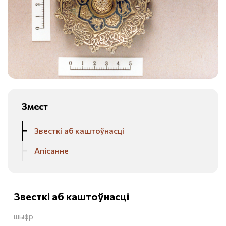
Змест
Звесткі аб каштоўнасці
Апісанне
Звесткі аб каштоўнасці
шыфр