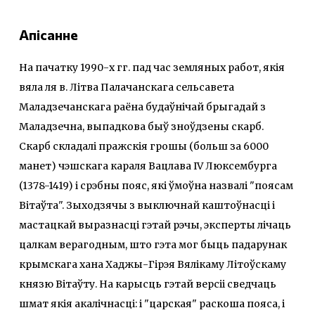
Апісанне
На пачатку 1990-х гг. пад час земляных работ, якія
вяла ля в. Літва Палачанскага сельсавета
Маладзечанскага раёна будаўнічай брыгадай з
Маладзечна, выпадкова быў зноўдзены скарб.
Скарб складалі пражскія грошы (больш за 6000
манет) чэшскага караля Вацлава IV Люксембурга
(1378-1419) і срэбны пояс, які ўмоўна назвалі "поясам
Вітаўта". Зыходзячы з выключнай каштоўнасці і
мастацкай выразнасці гэтай рэчы, эксперты лічаць
цалкам верагодным, што гэта мог быць падарунак
крымскага хана Хаджы-Гірэя Вялікаму Літоўскаму
князю Вітаўту. На карысць гэтай версіі сведчаць
шмат якія акалічнасці: і "царская" раскоша пояса, і