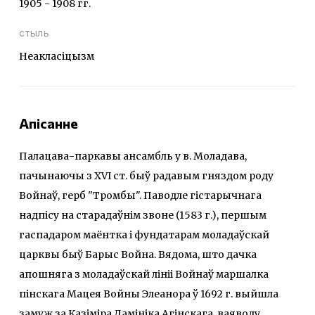
1905 - 1908 гг.
стыль
Неакласіцызм
Апісанне
Палацава-паркавы ансамбль у в. Моладава,
пачынаючы з XVI ст. быў радавым гняздом роду
Войнаў, герб "Тромбы". Паводле гістарычнага
надпісу на старадаўнім звоне (1583 г.), першым
гаспадаром маёнтка i фундатарам моладаўскай
царквы быў Барыс Война. Вядома, што дачка
апошняга з моладаўскай лініі Войнаў маршалка
пінскага Мацея Войны Элеанора ў 1692 г. выйшла
замуж за Казіміра Дамініка Агінскага, ваяводу