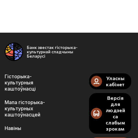
Банк звестак гісторыка-
культурнай спадчыны
Беларусі
Гісторыка-
Уласны
культурныя
кабінет
каштоўнасці
Версія
Мапа гісторыка-
для
культурных
людзей
каштоўнасцей
са
слабым
Навіны
зрокам