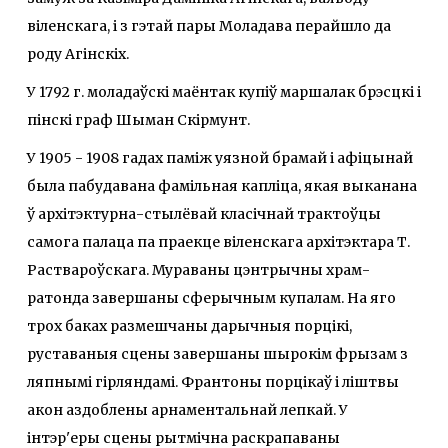
віленскага, i з гэтай пары Моладава перайшло да
роду Агінскіх.
У 1792 г. моладаўскі маёнтак купіў маршалак брэсцкі i
пінскі граф Шыман Скірмунт.
У 1905 - 1908 гадах паміж уязной брамай i афіцынай
была пабудавана фамільная капліца, якая выканана
ў архітэктурна-стылёвай класічнай трактоўцы
самога палаца па праекце віленскага архітэктара Т.
Раствароўскага. Мураваны цэнтрычны храм-
ратонда завершаны сферычным купалам. На яго
трох баках размешчаны дарычныя порцікі,
руставаныя сцены завершаны шырокім фрызам з
ляпнымі гірляндамі. Франтоны порцікаў i ліштвы
акон аздоблены арнаментальнай лепкай. У
інтэр'еры сцены рытмічна раскрапаваны