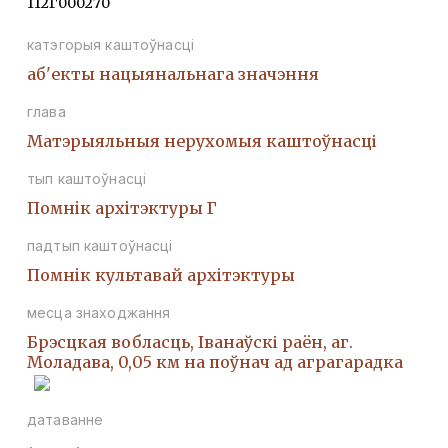
112Г000270
катэгорыя каштоўнасці
аб'екты нацыянальнага значэння
глава
Матэрыяльныя нерухомыя каштоўнасці
тып каштоўнасці
Помнiк архiтэктуры Г
падтып каштоўнасці
Помнiк культавай архiтэктуры
месца знаходжання
Брэсцкая вобласць, Іванаўскі раён, аг.
Моладава, 0,05 км на поўнач ад аграгарадка
датаванне