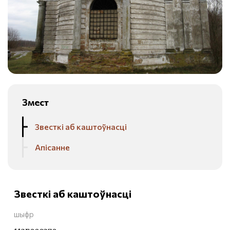
Змест
Звесткі аб каштоўнасці
Апісанне
Звесткі аб каштоўнасці
шыфр