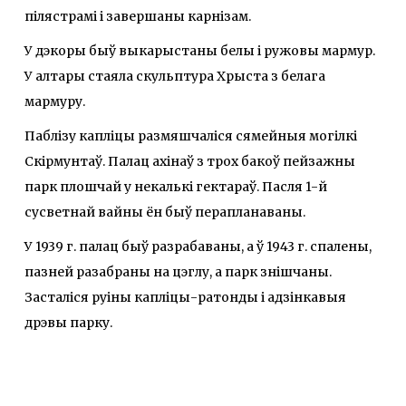
пілястрамі i завершаны карнізам.
У дэкоры быў выкарыстаны белы i ружовы мармур.
У алтары стаяла скульптура Хрыста з белага
мармуру.
Паблізу капліцы размяшчаліся сямейныя могілкі
Скірмунтаў. Палац axiнаў з трох бакоў пейзажны
парк плошчай у некалькі гектараў. Пасля 1-й
сусветнай вайны ён быў перапланаваны.
У 1939 г. палац быў разрабаваны, а ў 1943 г. спалены,
пазней разабраны на цэглу, а парк знішчаны.
Засталіся руіны капліцы-ратонды i адзінкавыя
дрэвы парку.