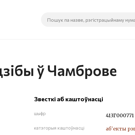
дзібы ў Чамброве
Звесткі аб каштоўнасці
шыфр
413Г000771
катэгорыя каштоўнасці
аб'екты рэ