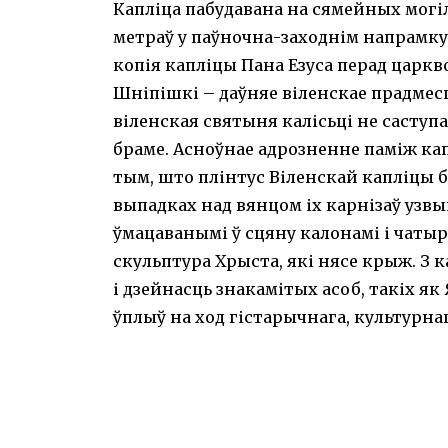
Капліца пабудавана на сямейных могі
метраў у паўночна-заходнім напрамку 
копія капліцы Пана Езуса перад царкв
Шніпішкі – даўняе віленскае прадмесце
віленская святыня калісьці не саступ
браме. Асноўнае адрозненне паміж кап
тым, што плінтус Віленскай капліцы 
выпадках над вянцом іх карнізаў узв
ўмацаванымі ў сцяну калонамі і чатыр
скульптура Хрыста, які нясе крыж. З 
і дзейнасць знакамітых асоб, такіх як 
ўплыў на ход гістарычнага, культурнаг