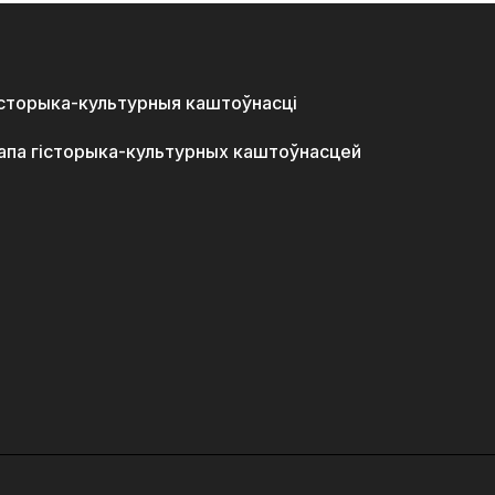
історыка-культурныя каштоўнасці
апа гісторыка-культурных каштоўнасцей