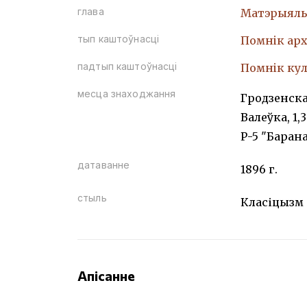
глава
Матэрыяль
тып каштоўнасці
Помнiк арх
падтып каштоўнасці
Помнiк кул
месца знаходжання
Гродзенска
Валеўка, 1,
Р-5 "Барана
датаванне
1896 г.
стыль
Класіцызм
Апісанне