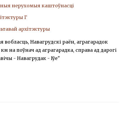
ныя нерухомыя каштоўнасці
iтэктуры Г
ьтавай архiтэктуры
я вобласць, Навагрудскі раён, аграгарадок
3 км на поўнач ад аграгарадка, справа ад дарогі
вічы - Навагрудак - Іўе"