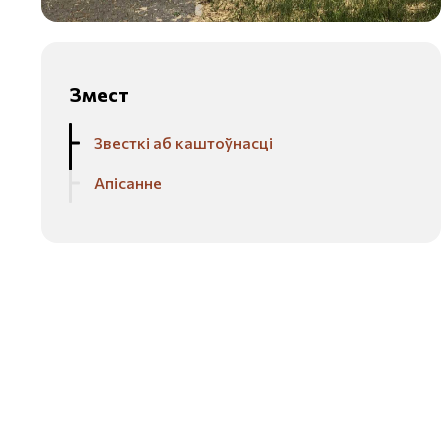
Змест
Звесткі аб каштоўнасці
Апісанне