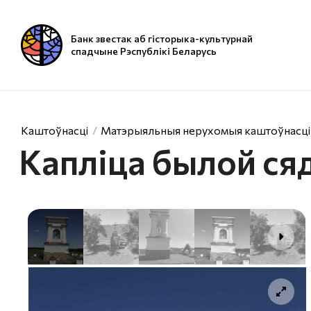
Банк звестак аб гісторыка-культурнай
спадчыне Рэспублікі Беларусь
Каштоўнасці
Матэрыяльныя нерухомыя каштоўнасці
Капліца былой ся