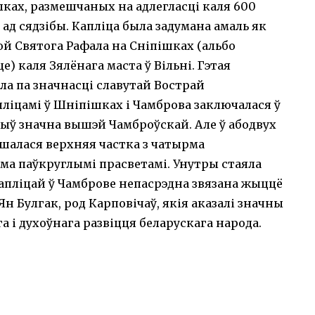
лках, размешчаных на адлегласці каля 600
ад сядзібы. Капліца была задумана амаль як
ой Святога Рафала на Сніпішках (альбо
) каля Зялёнага маста ў Вільні. Гэтая
ала па значнасці славутай Вострай
ліцамі ў Шніпішках і Чамброва заключалася ў
быў значна вышэй Чамброўскай. Але ў абодвух
ышалася верхняя частка з чатырма
ма паўкруглымі прасветамі. Унутры стаяла
капліцай ў Чамброве непасрэдна звязана жыццё
Ян Булгак, род Карповічаў, якія аказалі значны
а і духоўнага развіцця беларускага народа.