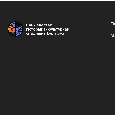
Г
Банк звестак
гісторыка-культурнай
спадчыны Беларусі
М