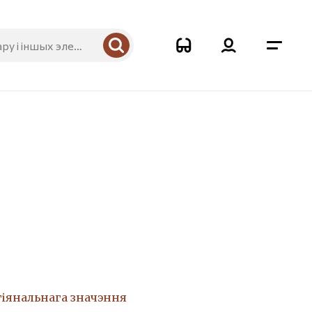
гіянальнага значэння