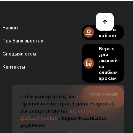
Навіны
Уласны
кабінет
Пра Банк звестак
Версія
Спецыялістам
для
людзей
са
Кантакты
слабым
зрокам
Зваротная
Сайт выкарыстоўвае
cookies
.
сувязь
Працягваючы праглядаць старонкі,
вы даяце згоду на
апрацоўку
файлаў cookie
і карыстальніцкіх
дадзеных.