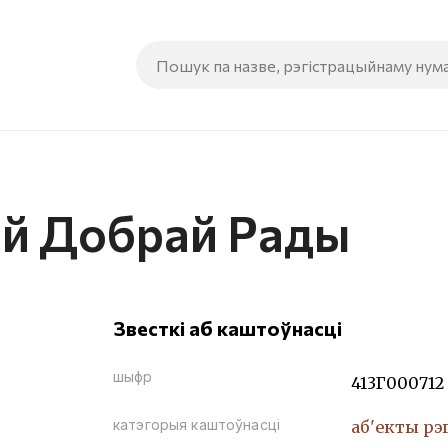
ай Добрай Рады
Звесткі аб каштоўнасці
шыфр
413Г000712
катэгорыя каштоўнасці
аб'екты рэ