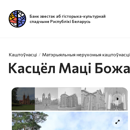
Банк звестак аб гісторыка-культурнай
спадчыне Рэспублікі Беларусь
Каштоўнасці
Матэрыяльныя нерухомыя каштоўнасці
Касцёл Маці Бож