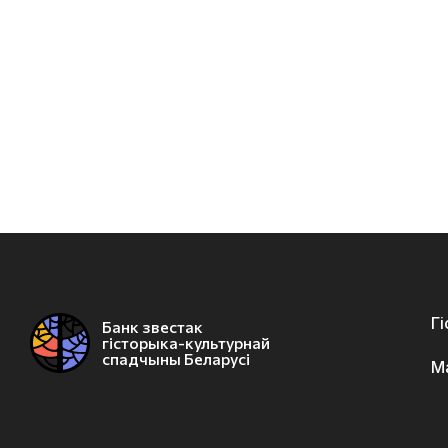
Г
Банк звестак
гісторыка-культурнай
спадчыны Беларусі
М