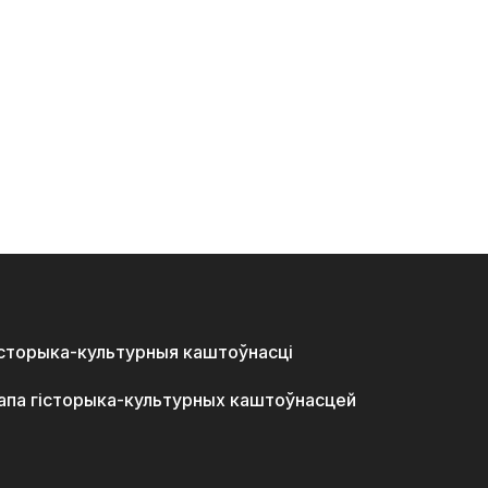
історыка-культурныя каштоўнасці
апа гісторыка-культурных каштоўнасцей