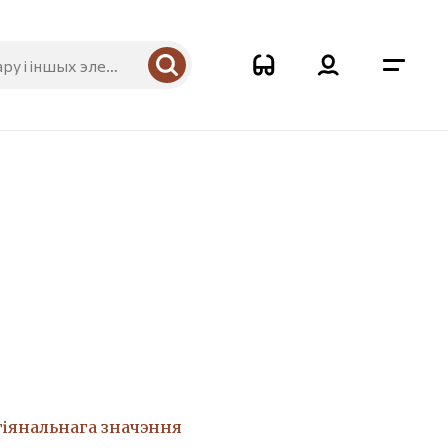
гіянальнага значэння