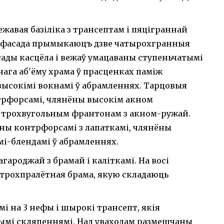
жавая базіліка з трансептам і пяціграннай
га фасада прымыкаюцъ дзве чатырохгранныя
сады касцёла і вежаў умацаваны ступеньчатымі
ага аб'ёму храма ў прасценках паміж
высокімі вокнамі ў абрамленнях. Тарцовыя
трфорсамі, члянёны высокім акном
 трохвугольным франтонам з акном-ружай.
аны контрфорсамі з лапаткамі, члянёны
мі-блендамі ў абрамленнях.
гароджай з брамай і каліткамі. На восі
а трохпралётная брама, якую складаюць
мі на 3 нефы і шырокі трансепт, якія
мі скляпеннямі. Над уваходам размешчаны