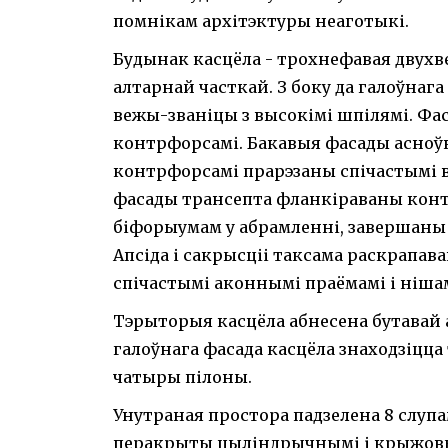
помнікам архітэктуры неаготыкі.
Будынак касцёла - трохнефавая двухве
алтарнай часткай. З боку да галоўна
вежы-званіцы з высокімі шпілямі. Фа
контрфорсамі. Бакавыя фасады асноўн
контрфорсамі прарэзаны спічастымі 
фасады трансепта фланкіраваны кон
біфорыумам у абрамленні, завершаны
Апсіда і сакрысціі таксама раскрапав
спічастымі аконнымі праёмамі і ніша
Тэрыторыя касцёла абнесена бутавай а
галоўнага фасада касцёла знаходзіцц
чатыры пілоны.
Унутраная простора падзелена 8 слупа
перакрыты цыліндрычнымі і крыжовы