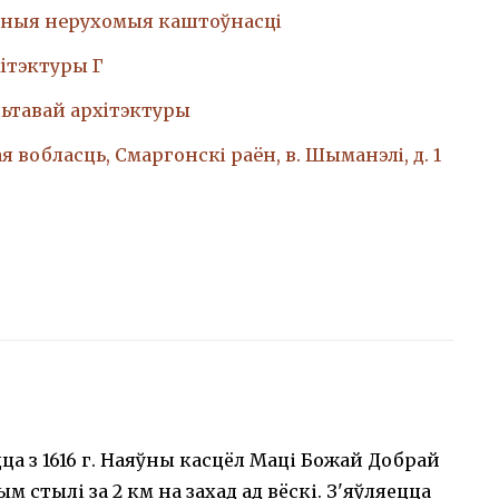
ныя нерухомыя каштоўнасці
iтэктуры Г
ьтавай архiтэктуры
 вобласць, Смаргонскі раён, в. Шыманэлі, д. 1
а з 1616 г. Наяўны касцёл Маці Божай Добрай
м стылі за 2 км на захад ад вёскі. З'яўляецца