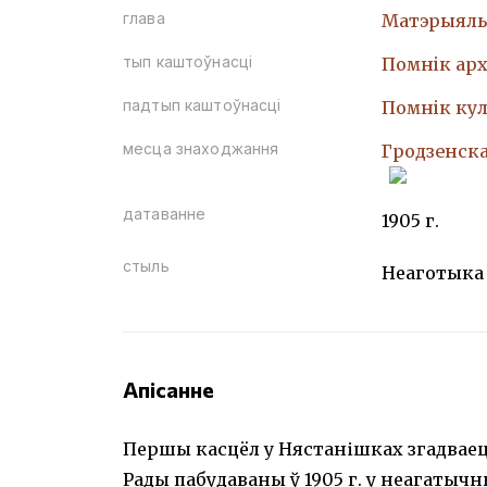
глава
Матэрыяль
тып каштоўнасці
Помнiк арх
падтып каштоўнасці
Помнiк кул
месца знаходжання
Гродзенская
датаванне
1905 г.
стыль
Неаготыка
Апісанне
Першы касцёл у Нястанішках згадваецц
Рады пабудаваны ў 1905 г. у неагатычны