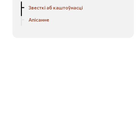
Звесткі аб каштоўнасці
Апісанне