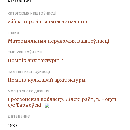
413Г000361
катэгорыя каштоўнасці
аб'екты рэгіянальнага значэння
глава
Матэрыяльныя нерухомыя каштоўнасці
тып каштоўнасці
Помнiк архiтэктуры Г
падтып каштоўнасці
Помнiк культавай архiтэктуры
месца знаходжання
Гродзенская вобласць, Лідскі раён, в. Нецеч,
с/с Тарноўскі
датаванне
1837 г.