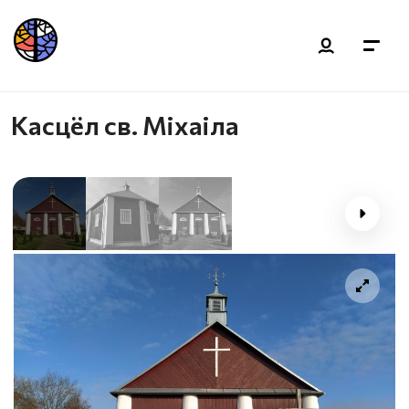
Касцёл св. Міхаіла