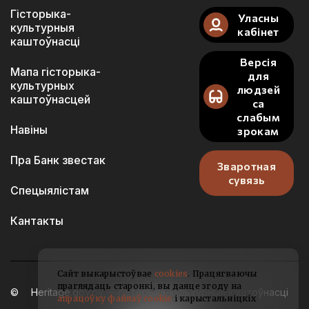
Гісторыка-
Уласны
культурныя
кабінет
каштоўнасці
Версія
Мапа гісторыка-
для
культурных
людзей
каштоўнасцей
са
слабым
Навіны
зрокам
Пра Банк звестак
Зваротная
сувязь
Спецыялістам
Кантакты
Сайт выкарыстоўвае
cookies
. Працягваючы
праглядаць старонкі, вы даяце згоду на
Heritage.gov.by — гісторыка-культурныя каштоўнасці
апрацоўку файлаў cookie
і карыстальніцкіх
Беларусі