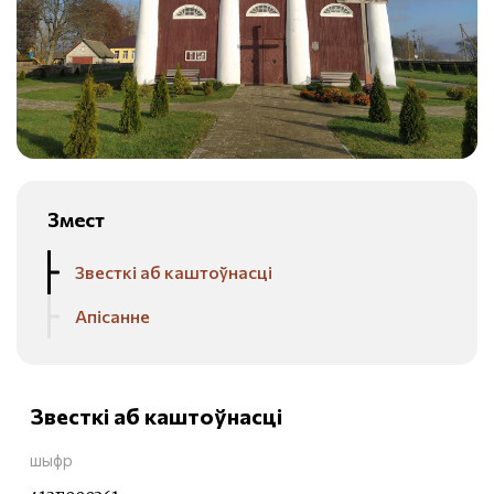
Змест
Звесткі аб каштоўнасці
Апісанне
Звесткі аб каштоўнасці
шыфр