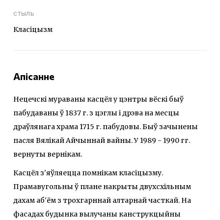
стыль
Класіцызм
Апісанне
Нецечскі мураваны касцёл у цэнтры вёскі быў
пабудаваны ў 1837 г. з цэглы і дрэва на месцы
драўлянага храма 1715 г. пабудовы. Быў зачынены
пасля Вялікай Айчыннай вайны. У 1989 - 1990 гг.
вернуты вернікам.
Касцёл з'яўляецца помнікам класіцызму.
Прамавугольны ў плане накрыты двухсхільным
дахам аб'ём з трохгарннай алтарнай часткай. На
фасадах будынка вылучаны канструкцыйны