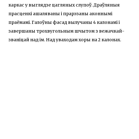
каркас у выглядзе цагляных слупоў. Драўляныя
прасценкі ашаляваны і прарэзаны аконнымі
праёмамі. Галоўны фасад вылучаны 4 калонамі і
завершаны трохвугольным шчытом з вежачкай-
званіцай над ім. Над уваходам хоры на 2 калонах.