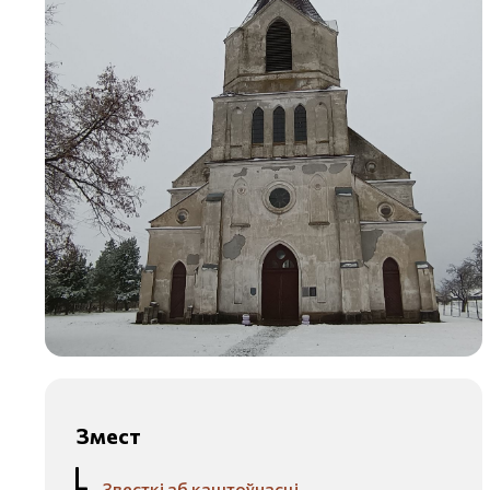
Змест
Звесткі аб каштоўнасці