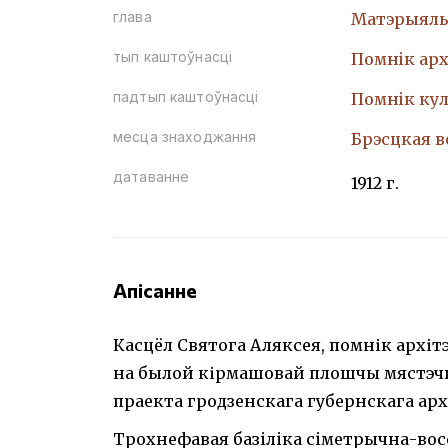
глава
Матэрыяль
тып каштоўнасці
Помнiк арх
падтып каштоўнасці
Помнiк кул
месца знаходжання
Брэсцкая в
датаванне
1912 г.
Апісанне
Касцёл Святога Аляксея, помнік архіт
на былой кірмашовай плошчы мястэчка.
праекта гродзенскага губернскага архі
Трохнефавая базiлiка сiметрычна-восе