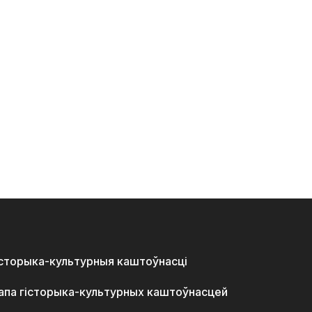
історыка-культурныя каштоўнасці
апа гісторыка-культурных каштоўнасцей