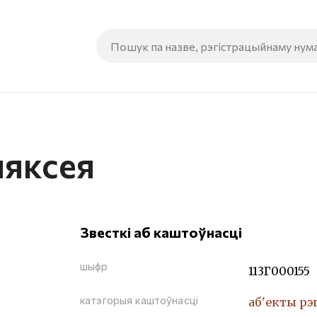
ляксея
Звесткі аб каштоўнасці
шыфр
113Г000155
катэгорыя каштоўнасці
аб'екты рэ