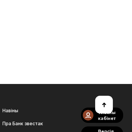
Навіны
Уласны
кабінет
Пра Банк звестак
Версія