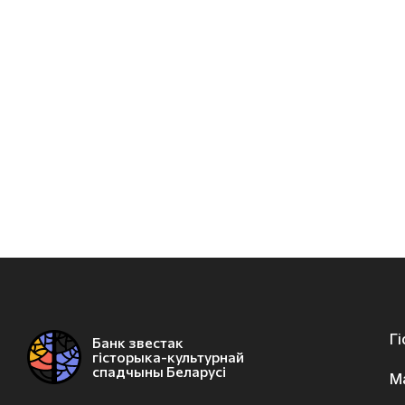
Г
Банк звестак
гісторыка-культурнай
спадчыны Беларусі
М