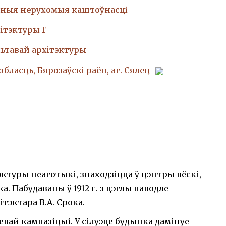
ныя нерухомыя каштоўнасці
iтэктуры Г
ьтавай архiтэктуры
обласць, Бярозаўскі раён, аг. Сялец
эктуры неаготыкі, знаходзіцца ў цэнтры вёскі,
 Пабудаваны ў 1912 г. з цэглы паводле
тэктара В.А. Срока.
вай кампазiцыi. У сiлуэце будынка дамiнуе