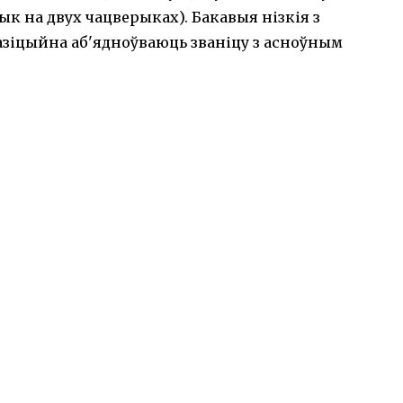
к на двух чацверыках). Бакавыя нізкія з
зіцыйна аб'ядноўваюць званіцу з асноўным