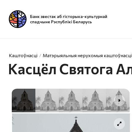
Банк звестак аб гісторыка-культурнай
спадчыне Рэспублікі Беларусь
Каштоўнасці
Матэрыяльныя нерухомыя каштоўнасці
Касцёл Святога А