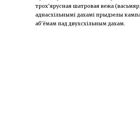
трох'ярусная шатровая вежа (васьмяры
аднасхільнымі дахамі прыдзелы кампа
аб'ёмам пад двухсхільным дахам.