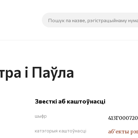
ра і Паўла
Звесткі аб каштоўнасці
шыфр
413Г000720
катэгорыя каштоўнасці
аб'екты рэ