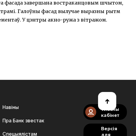
ага фасада завершана востраканцовым шчытом,
атрамі. Галоўны фасад вылучае выразны рытм
ементаў. У цэнтры акно-ружа з вітражом.
Навіны
Уласны
кабінет
Пра Банк звестак
Версія
Спецыялістам
для