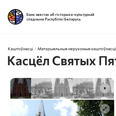
Банк звестак аб гісторыка-культурнай
спадчыне Рэспублікі Беларусь
Каштоўнасці
Матэрыяльныя нерухомыя каштоўнасці
Касцёл Святых Пят