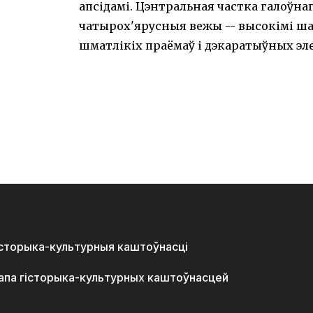
апсідамі. Цэнтральная частка галоўн
чатырох'ярусныя вежы -- высокімі ш
шматлікіх праёмаў і дэкаратыўных эл
історыка-культурныя каштоўнасці
апа гісторыка-культурных каштоўнасцей