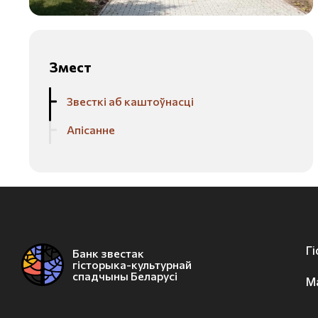
Змест
Звесткі аб каштоўнасці
Апісанне
Г
Банк звестак
гісторыка-культурнай
спадчыны Беларусі
М