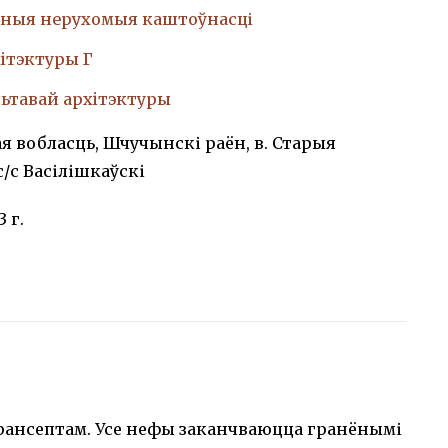
ныя нерухомыя каштоўнасці
iтэктуры Г
ьтавай архiтэктуры
я вобласць, Шчучынскі раён, в. Старыя
с/с Васілішкаўскі
3 г.
трансептам. Усе нефы заканчваюцца гранёнымі