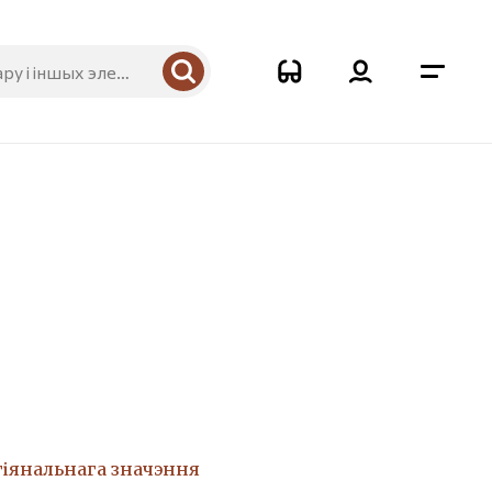
гіянальнага значэння