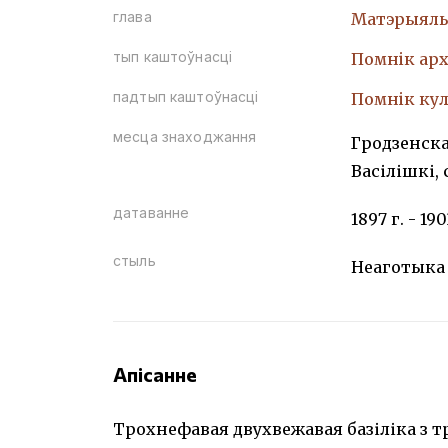
глава
Матэрыяль
тып каштоўнасці
Помнiк арх
падтып каштоўнасці
Помнiк кул
месца знаходжання
Гродзенска
Васілішкі, 
датаванне
1897 г. - 190
стыль
Неаготыка
Апісанне
Трохнефавая двухвежавая базіліка з 