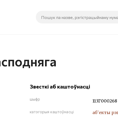
асподняга
Звесткі аб каштоўнасці
шыфр
113Г000268
катэгорыя каштоўнасці
аб'екты рэ