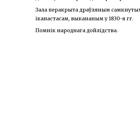
Зала перакрыта драўляным самкнутым
іканастасам, выкананым у 1830-я гг.
Помнік народнага дойлідства.