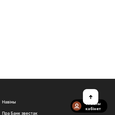
Навіны
Уласны
кабінет
Пра Банк звестак