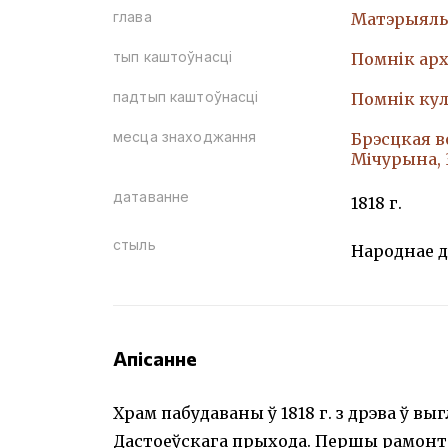
глава
Матэрыяль
тып каштоўнасці
Помнiк арх
падтып каштоўнасці
Помнiк кул
месца знаходжання
Брэсцкая во
Мічурына,
датаванне
1818 г.
стыль
Народнае д
Апісанне
Храм пабудаваны ў 1818 г. з дрэва ў в
Дастоеўскага прыхода. Першы рамонт х