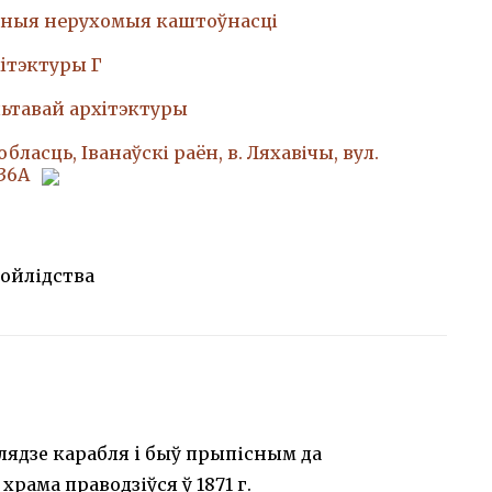
ныя нерухомыя каштоўнасці
iтэктуры Г
ьтавай архiтэктуры
бласць, Іванаўскі раён, в. Ляхавічы, вул.
 36A
ойлідства
ыглядзе карабля i быў прыпісным да
рама праводзіўся ў 1871 г.