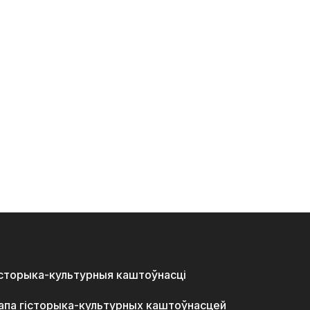
історыка-культурныя каштоўнасці
апа гісторыка-культурных каштоўнасцей