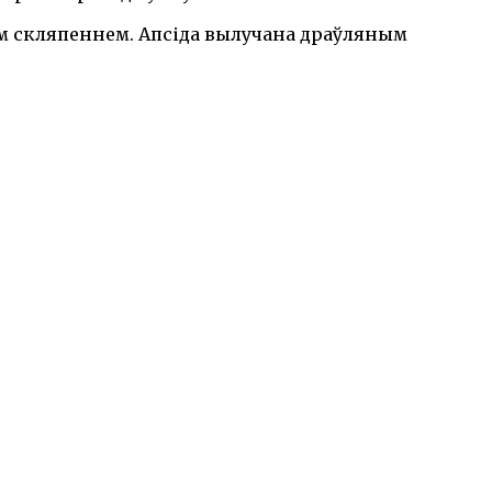
 скляпеннем. Апсіда вылучана драўляным