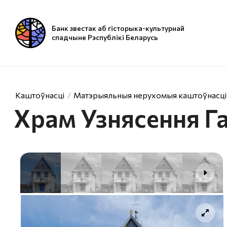
Банк звестак аб гісторыка-культурнай
спадчыне Рэспублікі Беларусь
Каштоўнасці
Матэрыяльныя нерухомыя каштоўнасці
Храм Узнясення Г