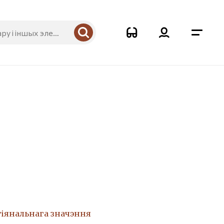
гіянальнага значэння