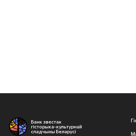
Г
Банк звестак
гісторыка-культурнай
спадчыны Беларусі
М