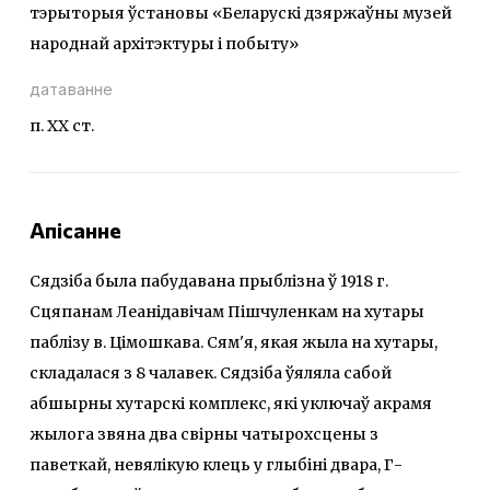
тэрыторыя ўстановы «Беларускі дзяржаўны музей
народнай архітэктуры і побыту»
датаванне
п. ХХ ст.
Апісанне
Сядзіба была пабудавана прыблізна ў 1918 г.
Сцяпанам Леанідавічам Пішчуленкам на хутары
паблізу в. Цімошкава. Сям'я, якая жыла на хутары,
складалася з 8 чалавек. Сядзіба ўяляла сабой
абшырны хутарскі комплекс, які уключаў акрамя
жылога звяна два свірны чатырохсцены з
паветкай, невялікую клець у глыбіні двара, Г-