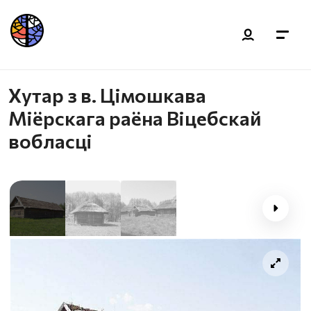
Хутар з в. Цімошкава
Міёрскага раёна Віцебскай
вобласці