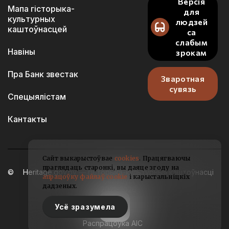
Версія
Мапа гісторыка-
для
культурных
людзей
каштоўнасцей
са
слабым
Навіны
зрокам
Пра Банк звестак
Зваротная
сувязь
Спецыялістам
Кантакты
Сайт выкарыстоўвае
cookies
. Працягваючы
праглядаць старонкі, вы даяце згоду на
Heritage.gov.by — гісторыка-культурныя каштоўнасці
апрацоўку файлаў cookie
і карыстальніцкіх
Беларусі
дадзеных.
2021-2026
Усё зразумела
Распрацоўка АІС