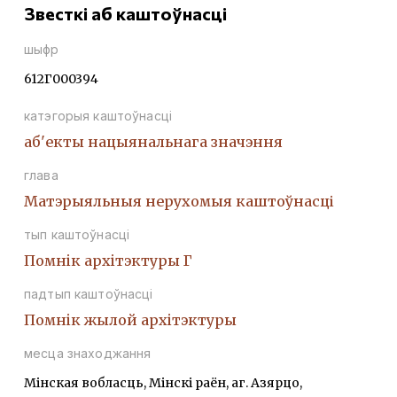
Звесткі аб каштоўнасці
шыфр
612Г000394
катэгорыя каштоўнасці
аб'екты нацыянальнага значэння
глава
Матэрыяльныя нерухомыя каштоўнасці
тып каштоўнасці
Помнiк архiтэктуры Г
падтып каштоўнасці
Помнiк жылой архiтэктуры
месца знаходжання
Мінская вобласць, Мінскі раён, аг. Азярцо,