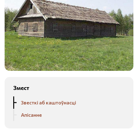
Змест
Звесткі аб каштоўнасці
Апісанне