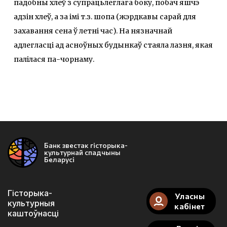
падобны хлеў з супрацьлеглага боку, побач яшчэ
адзін хлеў, а за імі т.з. шопа (жэрдкавы сарай для
захавання сена ў летні час). На нязначнай
адлегласці ад асноўных будынкаў стаяла лазня, якая
палілася па-чорнаму.
Банк звестак гісторыка-
культурнай спадчыны
Беларусі
Гісторыка-
Уласны
культурныя
кабінет
каштоўнасці