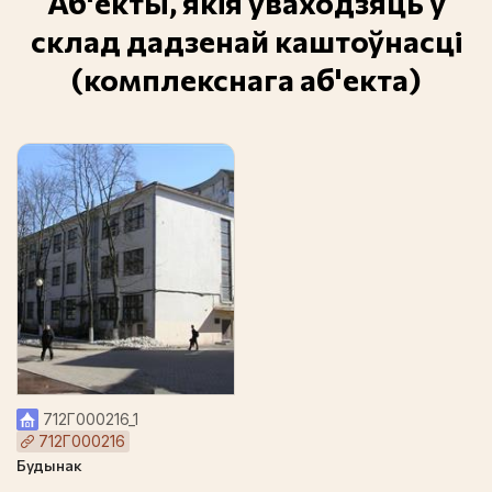
Аб'екты, якія ўваходзяць у
склад дадзенай каштоўнасці
(комплекснага аб'екта)
712Г000216_1
712Г000216
Будынак