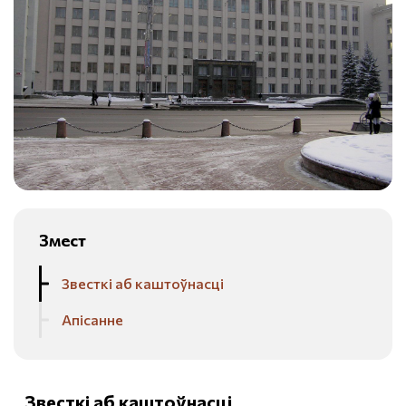
Змест
Звесткі аб каштоўнасці
Апісанне
Звесткі аб каштоўнасці