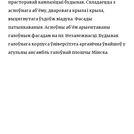
прасторавай кампазіцыі будынак. Складаецца з
асноўнага аб'ёму, дваровага крыла і крыла,
выцягнутага ўздоўж віадука. Фасады
патынкаваныя. Асноўны аб'ём арыентаваны
галоўным фасадам на пл. Незалежнасці. Будынак
галоўнага корпуса ўніверсітэта арганічна ўвайшоў у
агульны ансамбль галоўнай плошчы Мінска.