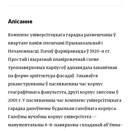
Апісанне
Комплекс універсітэцкага гарадка размешчаны ў
квартале паміж плошчамі Прывакзальнай і
Незалежнасці. Пачаў фарміравацца ў 1920-я гг.
Простай і выразнай планіровачнай схеме
трохпавярховых карпусоў адпавядала лаканічная
па форме архітэктура фасадаў. Захаваўся
рэканструяваны ў пасляваенны час корпус
геаграфічнага факультэта, другі корпус знесены ў
2003 г. У пасляваенны час комплекс універсітэцкага
гарадка дапоўнены будынкам галоўнага корпуса.
Галоўны вучэбны корпус універсітэта --
манументальны 6-8-павярховы складанай аб'ёмна-