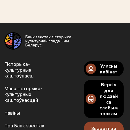
Банк звестак гісторыка-
культурнай спадчыны
Беларусі
Гісторыка-
Уласны
культурныя
кабінет
каштоўнасці
Версія
Мапа гісторыка-
для
культурных
людзей
каштоўнасцей
са
слабым
Навіны
зрокам
Пра Банк звестак
Зваротная