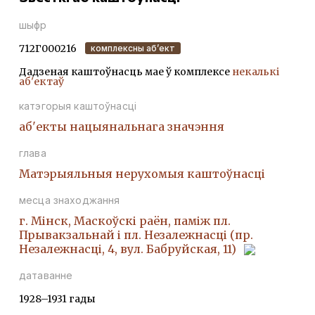
шыфр
712Г000216
комплексны аб’ект
Дадзеная каштоўнасць мае ў комплексе
некалькі
аб'ектаў
катэгорыя каштоўнасці
аб'екты нацыянальнага значэння
глава
Матэрыяльныя нерухомыя каштоўнасці
месца знаходжання
г. Мінск, Маскоўскі раён, паміж пл.
Прывакзальнай і пл. Незалежнасці (пр.
Незалежнасці, 4, вул. Бабруйская, 11)
датаванне
1928–1931 гады