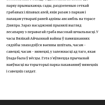
парку прымыкаюць сады, раздзеленыя сеткай
грабавых і ліпавых алей, якія разам з паркам і
палацам утваралі раней адзіны ансамбль на тэрасе
Дняпра. Зараз насаджэнні прынялі выгляд
лесапарку з перавагай граба высокай шчыльнасці. У
часы Вялікай Айчыннай вайны ў памяшканнях
сядзібы знаходзіўся ваенны шпіталь, часам -
савецкі, часам - нямецкі, у залежнасці ад таго, якая
ўлада была ў вёсцы. Гэта з'яўляецца прычынай
наяўнасці на тэрыторыі парка пахаванняў нямецкіх
і савецкіх салдат.