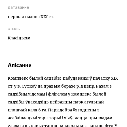
датаванне
першая палова ХІХ ст.
стыль
Класіцызм
Апісанне
Комплекс былой сядзібы пабудаваны ў пачатку ХІХ
ст. у в. Суткоў на правым беразе р. Днепр. Разам з
сядзібным домам і флігелем у комплекс былой
сядзібы ўваходзіць пейзажны парк агульнай
плошчай каля 6 га. Парк добра ўзгоднены з
асаблівасцямі тэрыторыі і з'яўляецца прыкладам
удалага выкарыстання навакольнага ландшафту. У