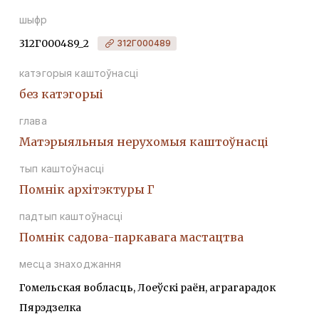
шыфр
312Г000489_2
312Г000489
катэгорыя каштоўнасці
без катэгорыі
глава
Матэрыяльныя нерухомыя каштоўнасці
тып каштоўнасці
Помнiк архiтэктуры Г
падтып каштоўнасці
Помнік садова-паркавага мастацтва
месца знаходжання
Гомельская вобласць, Лоеўскі раён, аграгарадок
Пярэдзелка