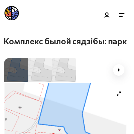
Комплекс былой сядзібы: парк