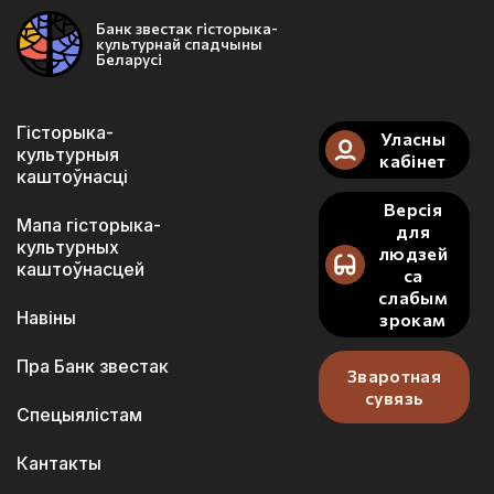
Банк звестак гісторыка-
культурнай спадчыны
Беларусі
Гісторыка-
Уласны
культурныя
кабінет
каштоўнасці
Версія
Мапа гісторыка-
для
культурных
людзей
каштоўнасцей
са
слабым
Навіны
зрокам
Пра Банк звестак
Зваротная
сувязь
Спецыялістам
Кантакты