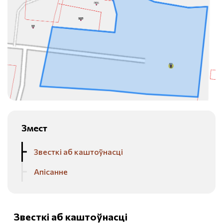
Змест
Звесткі аб каштоўнасці
Апісанне
Звесткі аб каштоўнасці