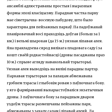
ансамблі адлюстраваны простыя і выразныя
формы эпохі класіцызму. Парадная частка парку
мае сіметрычна-восевую пабудову, што было
характэрна для пейзажных паркаў. Па падоўжанай
планіровачнай восі праходзіць доўгая (больш за 1
км.) і вельмі шырокая (да 15 м.) уязная ліпавая алея.
Яна пракладзена сярод вялікага пладовага саду і за
кошт сваёй рэдкастойнасці (дрэвы пасаджаны праз
10 м.) спрыяе агляду навакольнай тэрыторыі.
Уязная алея выводзіць на вялікі парадны партэр.
Паркавая тэрыторыя за палацам абмежавана
грэбнем тэрасы і глыбокім ровам з паўночнага боку.
у яго фарміраванні выкарыстоўваліся экзатычныя
дрэвы. З паўночнага боку за парадным дваром
уздоўж тэрасы размешчаны пейзажны парк,
абмежаваны з захаду садам і ліпавай алеяй. Да