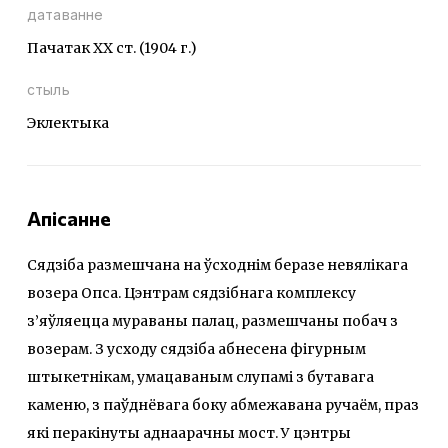
датаванне
Пачатак ХХ ст. (1904 г.)
стыль
Эклектыка
Апісанне
Сядзіба размешчана на ўсходнім беразе невялікага
возера Опса. Цэнтрам сядзібнага комплексу
з’яўляецца мураваны палац, размешчаны побач з
возерам. З усходу сядзіба абнесена фігурным
штыкетнікам, умацаваным слупамі з бутавага
каменю, з паўднёвага боку абмежавана ручаём, праз
які перакінуты аднаарачны мост. У цэнтры