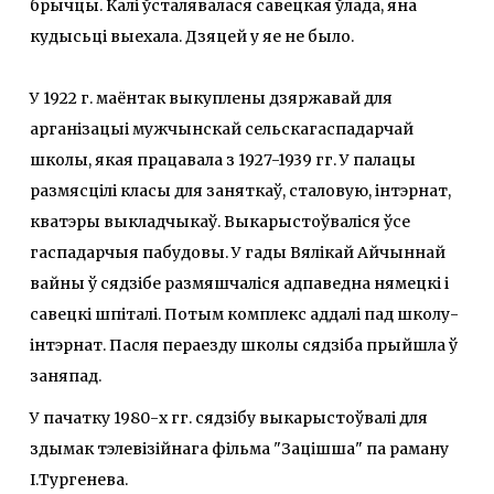
брычцы. Калі ўсталявалася савецкая ўлада, яна
кудысьці выехала. Дзяцей у яе не было.
У 1922 г. маёнтак выкуплены дзяржавай для
арганізацыі мужчынскай сельскагаспадарчай
школы, якая працавала з 1927-1939 гг. У палацы
размясцілі класы для заняткаў, сталовую, інтэрнат,
кватэры выкладчыкаў. Выкарыстоўваліся ўсе
гаспадарчыя пабудовы. У гады Вялікай Айчыннай
вайны ў сядзібе размяшчаліся адпаведна нямецкі і
савецкі шпіталі. Потым комплекс аддалі пад школу-
інтэрнат. Пасля пераезду школы сядзіба прыйшла ў
заняпад.
У пачатку 1980-х гг. сядзібу выкарыстоўвалі для
здымак тэлевізійнага фільма "Зацішша" па раману
І.Тургенева.