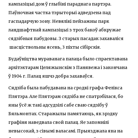
кампазіцыі дом ў глыбіні параднага партэра.
Паўночная частка тэрыторыі адведзена пад
гаспадарчую зону. Невялікі пейзажны парк
ландшафтнай кампазіцыі з трох бакоў абкружае
сядзібныя пабудовы. З старых пасадак захаваліся
шасціствольны ясень, 3 піхты сібірскія.
Будаўніцтва мураванага палаца было спраектавана
архітэктарам Целяжынскім з Панявежа і закончана
ў 1904 г. Палац яшчэ добра захаваўся.
Сядзіба была пабудавана на сродкі графа Фелікса
Плятэра. Але Плятэрам сядзіба не спатрэбілася, бо
яны ўсё ж такі адсудзілі сабе сваю сядзібу ў
Бяльмонтах. Старажылы памятаюць, як зрэдку
графіня наведвала свой палац. Яе запомнілі
невысокай, з сівымі валасамі. Прыязджала яна на