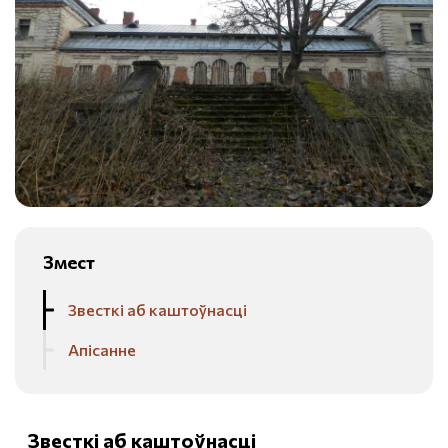
Змест
Звесткі аб каштоўнасці
Апісанне
Звесткі аб каштоўнасці