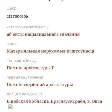
шыфр
212Г000206
катэгорыя каштоўнасці
аб'екты нацыянальнага значэння
глава
Матэрыяльныя нерухомыя каштоўнасці
тып каштоўнасці
Помнiк архiтэктуры Г
падтып каштоўнасці
Помнік сядзібнай архітэктуры
месца знаходжання
Віцебская вобласць, Браслаўскі раён, в. Опса