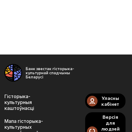
Банк звестак гісторыка-
культурнай спадчыны
Беларусі
Гісторыка-
Уласны
культурныя
кабінет
каштоўнасці
Версія
Мапа гісторыка-
для
культурных
людзей