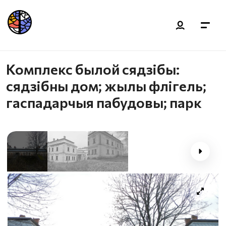
Комплекс былой сядзібы:
сядзібны дом; жылы флігель;
гаспадарчыя пабудовы; парк