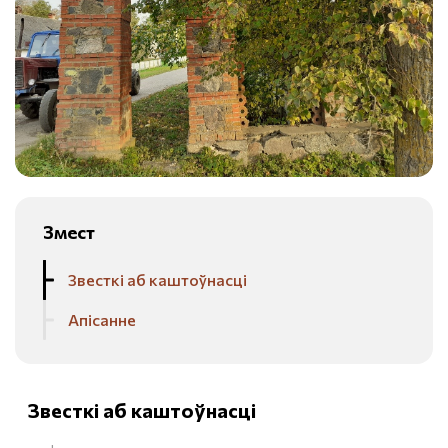
Змест
Звесткі аб каштоўнасці
Апісанне
Звесткі аб каштоўнасці