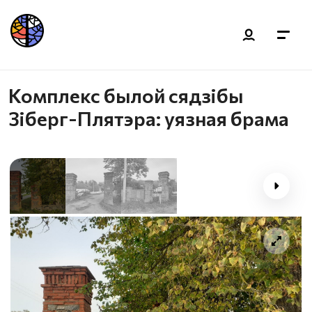
Комплекс былой сядзібы
Зіберг-Плятэра: уязная брама