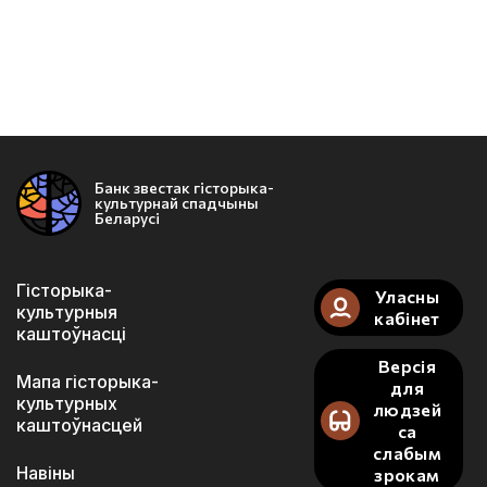
Банк звестак гісторыка-
культурнай спадчыны
Беларусі
Гісторыка-
Уласны
культурныя
кабінет
каштоўнасці
Версія
Мапа гісторыка-
для
культурных
людзей
каштоўнасцей
са
слабым
Навіны
зрокам