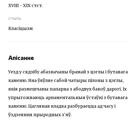
ХVIII - ХIХ стст.
стыль
Класіцызм
Апісанне
Уезд у сядзібу абазначаны брамай з цэглы і бутавага
каменю. Яна ўяўляе сабой чатыры пілоны з цэглы,
якія размешчаны папарна з абодвух бакоў дарогі. Іх
упрыгожваюць арнаментальныя ўстаўкі з бутавага
каменю. Цагляная кладка разбураецца ад часу і
ўздзеяння прыродных з'яў.