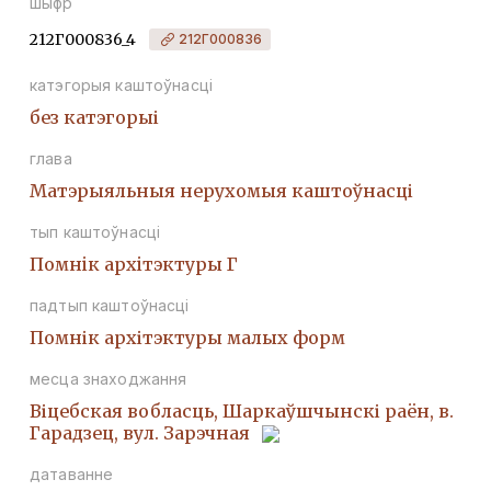
шыфр
212Г000836_4
212Г000836
катэгорыя каштоўнасці
без катэгорыі
глава
Матэрыяльныя нерухомыя каштоўнасці
тып каштоўнасці
Помнiк архiтэктуры Г
падтып каштоўнасці
Помнік архітэктуры малых форм
месца знаходжання
Віцебская вобласць, Шаркаўшчынскі раён, в.
Гарадзец, вул. Зарэчная
датаванне