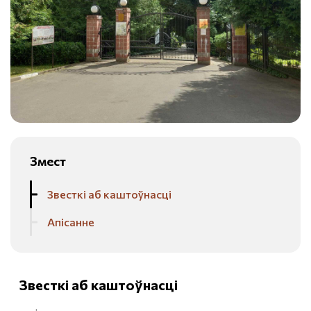
Змест
Звесткі аб каштоўнасці
Апісанне
Звесткі аб каштоўнасці