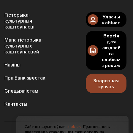
Гісторыка-
Уласны
культурныя
кабінет
каштоўнасці
Версія
Мапа гісторыка-
для
культурных
людзей
каштоўнасцей
са
слабым
Навіны
зрокам
Пра Банк звестак
Зваротная
сувязь
Спецыялістам
Кантакты
Сайт выкарыстоўвае
cookies
. Працягваючы
праглядаць старонкі, вы даяце згоду на