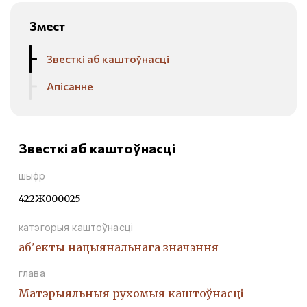
Змест
Звесткі аб каштоўнасці
Апісанне
Звесткі аб каштоўнасці
шыфр
422Ж000025
катэгорыя каштоўнасці
аб'екты нацыянальнага значэння
глава
Матэрыяльныя рухомыя каштоўнасці