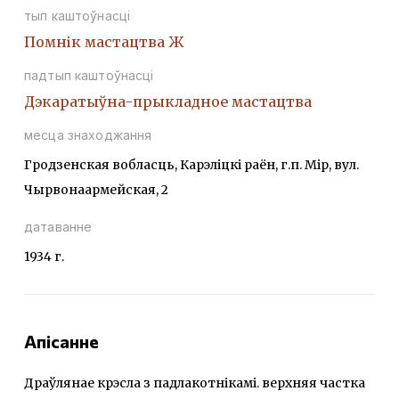
тып каштоўнасці
Помнік мастацтва Ж
падтып каштоўнасці
Дэкаратыўна-прыкладное мастацтва
месца знаходжання
Гродзенская вобласць, Карэліцкі раён, г.п. Мір, вул.
Чырвонаармейская, 2
датаванне
1934 г.
Апісанне
Драўлянае крэсла з падлакотнікамі. верхняя частка