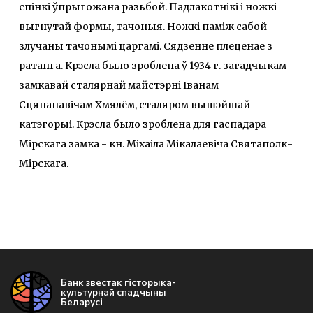
спінкі ўпрыгожана разьбой. Падлакотнікі і ножкі
выгнутай формы, тачоныя. Ножкі паміж сабой
злучаны тачонымі царгамі. Сядзенне плеценае з
ратанга. Крэсла было зроблена ў 1934 г. загадчыкам
замкавай сталярнай майстэрні Іванам
Сцяпанавічам Хмялём, сталяром вышэйшай
катэгорыі. Крэсла было зроблена для гаспадара
Мірскага замка - кн. Міхаіла Мікалаевіча Святаполк-
Мірскага.
Банк звестак гісторыка-
культурнай спадчыны
Беларусі