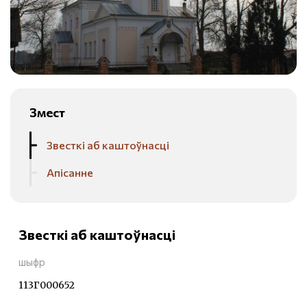
Змест
Звесткі аб каштоўнасці
Апісанне
Звесткі аб каштоўнасці
шыфр
113Г000652