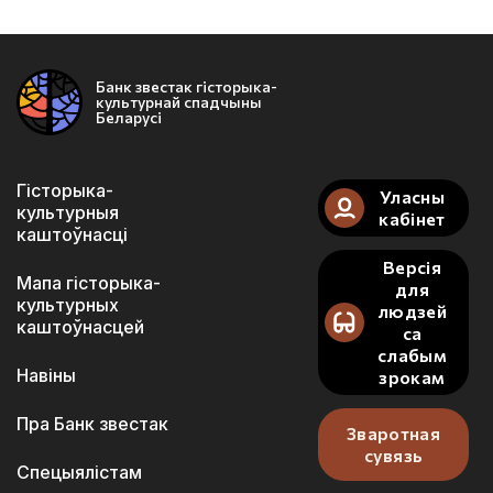
Банк звестак гісторыка-
культурнай спадчыны
Беларусі
Гісторыка-
Уласны
культурныя
кабінет
каштоўнасці
Версія
Мапа гісторыка-
для
культурных
людзей
каштоўнасцей
са
слабым
Навіны
зрокам
Пра Банк звестак
Зваротная
сувязь
Спецыялістам