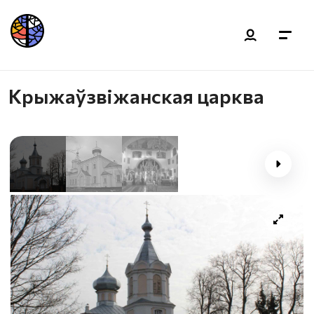
Крыжаўзвіжанская царква