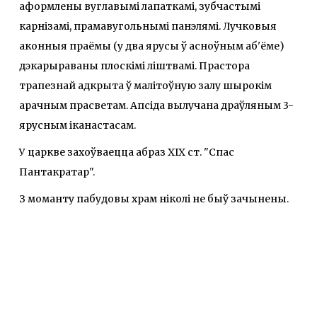
аформлены вуглавымі лапаткамі, зубчастымі
карнізамі, прамавугольнымі панэлямі. Лучковыя
аконныя праёмы (у два ярусы ў асноўным аб'ёме)
дэкарыраваны плоскімі ліштвамі. Прастора
трапезнай адкрыта ў малітоўную залу шырокім
арачным прасветам. Апсіда вылучана драўляным 3-
ярусным іканастасам.
У царкве захоўваецца абраз ХІХ ст. "Спас
Пантакратар".
З моманту пабудовы храм ніколі не быў зачынены.