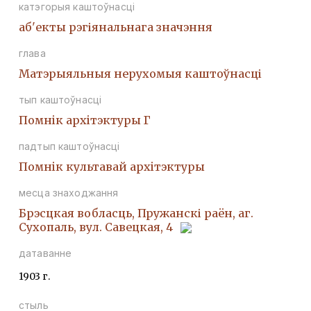
катэгорыя каштоўнасці
аб'екты рэгіянальнага значэння
глава
Матэрыяльныя нерухомыя каштоўнасці
тып каштоўнасці
Помнiк архiтэктуры Г
падтып каштоўнасці
Помнiк культавай архiтэктуры
месца знаходжання
Брэсцкая вобласць, Пружанскі раён, аг.
Сухопаль, вул. Савецкая, 4
датаванне
1903 г.
стыль