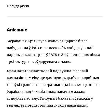
Псеўдарускі
Апісанне
Мураваная Крыжаўзвіжанская царква была
пабудавана ў 1903 г. на месцы былой драўлянай
царквы, якая згарэла ў 1878 г. З'яўляецца помнікам
архітэктуры псеўдарускага стылю.
Храм чатырохчастковай падоўжна-восевай
кампазіцыі. У сілуэце дамінуюць цыбулепадобныя
галоўкі гранёнага шатра званіцы і васьміграннага
барабана над 4-х схільным пакатым дахам
асноўнага аб'ёму. Галоўны і бакавыя ўваходы ў
выглядзе прытвораў пад 2-схільнымі дахамі