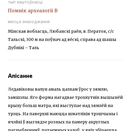
тып каштоўнасці
Помнiк археалогii В
месца знаходжання
Мінская вобласць, Любанскі раён, в. Ператок, с/с
Тальскі, 300 м на поўнач ад вёскі, справа ад шашы
Дубнікі – Таль
Апісанне
Ледавіковы валун амаль цалкам ўрос у зямлю,
замшэлы. Яго форма нагадвае трохкутнік вышынёй
крыху больш матра, які выступае над зямлёй на
трэць. На паверхні маюцца шматлікія трэшчыны і
ячэйкі ў выглядзе розных па памеру акруглых
паглыбленняў, патаемных хадоў, у якіх збіраецца