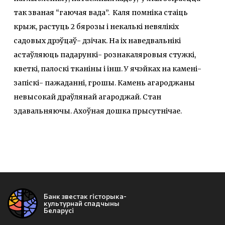
так званая “гаючая вада”. Каля помніка стаіць
крыж, растуць 2 бярозы і некалькі невялікіх
садовых дрэўцаў- дзічак. На іх наведвальнікі
астаўляюць падарункі- рознакаляровыя стужкі,
кветкі, палоскі тканіны і інш. У ячэйках на камені-
запіскі- пажаданні, грошы. Камень агароджаны
невысокай драўлянай агароджай. Стан
здавальняючы. Ахоўная дошка прысутнічае.
Банк звестак гісторыка-
культурнай спадчыны
Беларусі