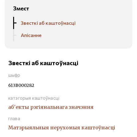
Змест
Звесткі аб каштоўнасці
Апісанне
Звесткі аб каштоўнасці
шыфр
613В000282
катэгорыя каштоўнасці
аб'екты рэгіянальнага значэння
глава
Матэрыяльныя нерухомыя каштоўнасці