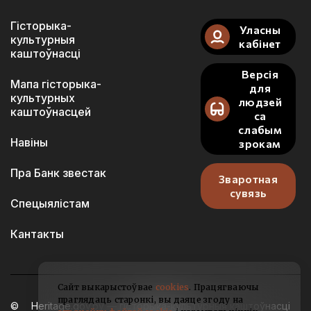
Гісторыка-
Уласны
культурныя
кабінет
каштоўнасці
Версія
Мапа гісторыка-
для
культурных
людзей
каштоўнасцей
са
слабым
Навіны
зрокам
Пра Банк звестак
Зваротная
сувязь
Спецыялістам
Кантакты
Сайт выкарыстоўвае
cookies
. Працягваючы
праглядаць старонкі, вы даяце згоду на
Heritage.gov.by — гісторыка-культурныя каштоўнасці