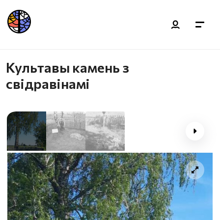
Культавы камень з
свідравінамі