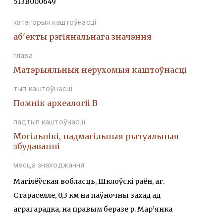
513В000649
катэгорыя каштоўнасці
аб'екты рэгіянальнага значэння
глава
Матэрыяльныя нерухомыя каштоўнасці
тып каштоўнасці
Помнiк археалогii В
падтып каштоўнасці
Могiльнiкi, надмагiльныя рытуальныя
збудаваннi
месца знаходжання
Магілёўская вобласць, Шклоўскі раён, аг.
Стараселле, 0,3 км на паўночны захад ад
аграгарадка, на правым беразе р. Мар’янка