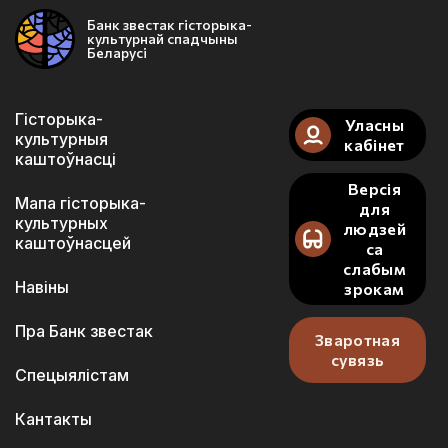
Банк звестак гісторыка-
культурнай спадчыны
Беларусі
Гісторыка-
Уласны
культурныя
кабінет
каштоўнасці
Версія
Мапа гісторыка-
для
культурных
людзей
каштоўнасцей
са
слабым
Навіны
зрокам
Пра Банк звестак
Зваротная
сувязь
Спецыялістам
Кантакты