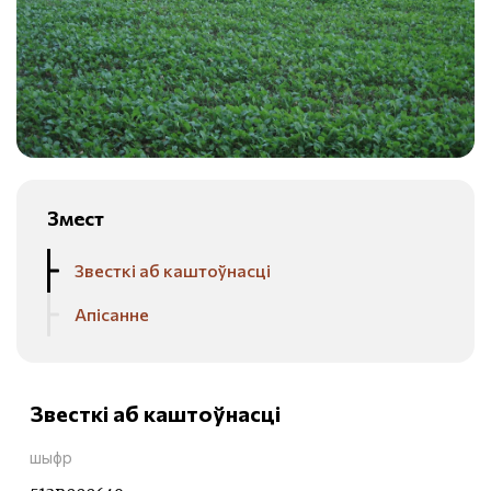
Змест
Звесткі аб каштоўнасці
Апісанне
Звесткі аб каштоўнасці
шыфр