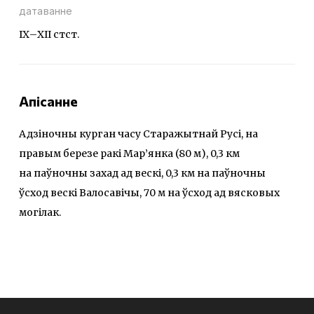
датаванне
ІХ–ХІІ стст.
Апісанне
Адзіночны курган часу Старажытнай Русі, на
правым березе ракі Мар’янка (80 м), 0,3 км
на паўночны захад ад вескі, 0,3 км на паўночны
ўсход вескі Валосавічы, 70 м на ўсход ад вясковых
могілак.