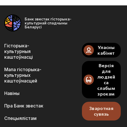
Банк звестак гісторыка-
культурнай спадчыны
Беларусі
Гісторыка-
Уласны
культурныя
кабінет
каштоўнасці
Версія
Мапа гісторыка-
для
культурных
людзей
каштоўнасцей
са
слабым
Навіны
зрокам
Пра Банк звестак
Зваротная
сувязь
Спецыялістам