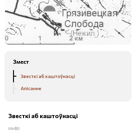
Змест
Звесткі аб каштоўнасці
Апісанне
Звесткі аб каштоўнасці
шыфр