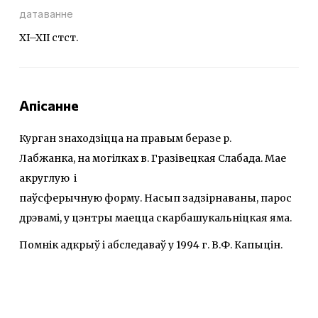
датаванне
XI–XII стст.
Апісанне
Курган знаходзіцца на правым беразе р.
Лабжанка, на могілках в. Гразівецкая Слабада. Мае
акруглую і
паўсферычную форму. Насып задзірнаваны, парос
дрэвамі, у цэнтры маецца скарбашукальніцкая яма.
Помнік адкрыў і абследаваў у 1994 г. В.Ф. Капыцін.