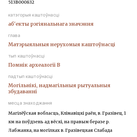
513В000832
катэгорыя каштоўнасці
аб'екты рэгіянальнага значэння
глава
Матэрыяльныя нерухомыя каштоўнасці
тып каштоўнасці
Помнiк археалогii В
падтып каштоўнасці
Могiльнiкi, надмагiльныя рытуальныя
збудаваннi
месца знаходжання
Магілёўская вобласць, Клімавіцкі раён, в. Гразівец, 1
км на поўдзень ад вёскі, на правым беразе р.
Лабжанка, на могілках в. Гразівецкая Слабада