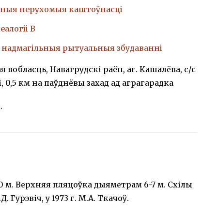
ныя нерухомыя каштоўнасці
еалогii В
, надмагiльныя рытуальныя збудаваннi
 вобласць, Навагрудскі раён, аг. Кашалёва, с/с
, 0,5 км на паўднёвы захад ад аграгарадка
.
 м. Верхняя пляцоўка дыяметрам 6-7 м. Схілы
Д. Гурэвіч, у 1973 г. М.А. Ткачоў.