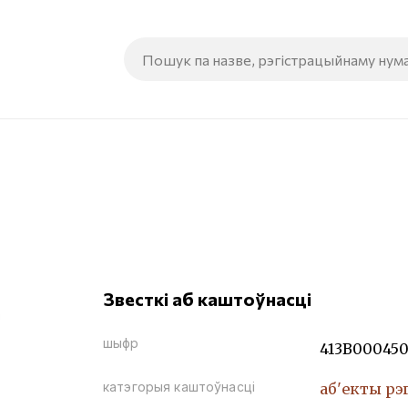
Звесткі аб каштоўнасці
шыфр
413В00045
катэгорыя каштоўнасці
аб'екты рэ