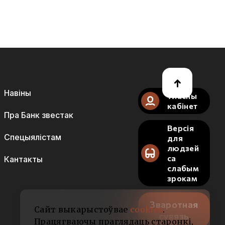
Навіны
Уласны
кабінет
Пра Банк звестак
Версія
Спецыялістам
для
людзей
са
Кантакты
слабым
зрокам
Зваротная
Сайт выкарыстоўвае
cookies
.
сувязь
Працягваючы праглядаць старонкі,