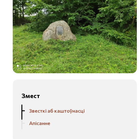
Змест
Звесткі аб каштоўнасці
Апісанне