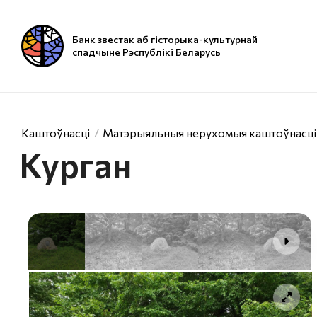
Банк звестак аб гісторыка-культурнай
спадчыне Рэспублікі Беларусь
Каштоўнасці
Матэрыяльныя нерухомыя каштоўнасці
Курган