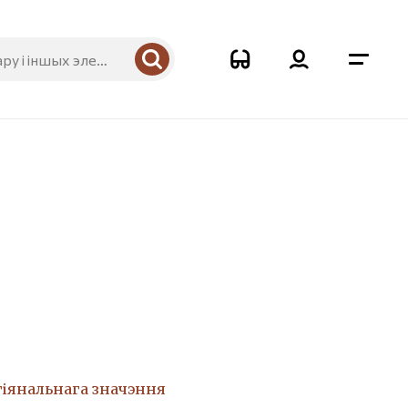
0
гіянальнага значэння