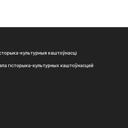
історыка-культурныя каштоўнасці
апа гісторыка-культурных каштоўнасцей