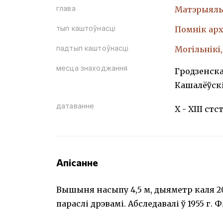
глава
Матэрыяль
тып каштоўнасці
Помнiк арх
падтып каштоўнасці
Могiльнiкi
месца знаходжання
Гродзенская
Кашалёўскі
датаванне
X - XIII стст
Апісанне
Вышыня насыпу 4,5 м, дыяметр каля 20
параслі дрэвамі. Абследавалі ў 1955 г. Ф.