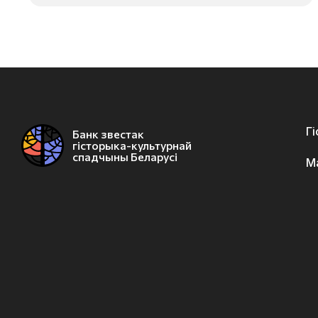
Г
Банк звестак
гісторыка-культурнай
спадчыны Беларусі
М