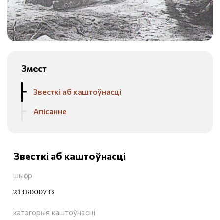
Змест
Звесткі аб каштоўнасці
Апісанне
Звесткі аб каштоўнасці
шыфр
213В000733
катэгорыя каштоўнасці