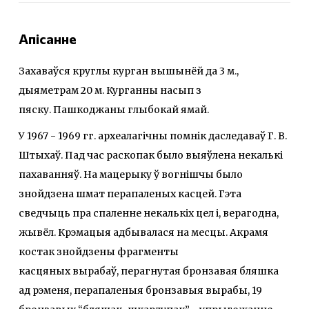
Апісанне
Захаваўся круглы курган вышынёй да 3 м.,
дыяметрам 20 м. Курганны насып з
пяску. Пашкоджаны глыбокай ямай.
У 1967 - 1969 гг. археалагічны помнік даследаваў Г. В.
Штыхаў. Пад час раскопак было выяўлена некалькі
пахаванняў. На мацерыку ў вогнішчы было
знойдзена шмат перапаленых касцей. Гэта
сведчыць пра спаленне некалькіх цел i, верагодна,
жывёл. Крэмацыя адбывалася на месцы. Акрамя
костак знойдзены фрагменты
касцяных вырабаў, перагнутая бронзавая бляшка
ад рэменя, перапаленыя бронзавыя вырабы, 19