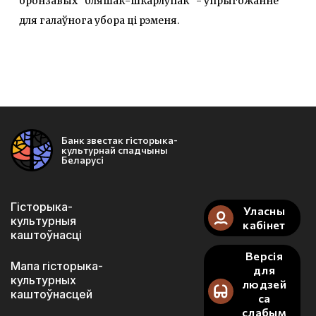
бронзавых “бляшак-шкарлупак” - упрыгожанне
для галаўнога убора ці рэменя.
Банк звестак гісторыка-
культурнай спадчыны
Беларусі
Гісторыка-
Уласны
культурныя
кабінет
каштоўнасці
Версія
Мапа гісторыка-
для
культурных
людзей
каштоўнасцей
са
слабым