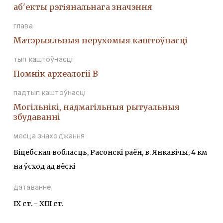
аб'екты рэгіянальнага значэння
глава
Матэрыяльныя нерухомыя каштоўнасці
тып каштоўнасці
Помнiк археалогii В
падтып каштоўнасці
Могiльнiкi, надмагiльныя рытуальныя
збудаваннi
месца знаходжання
Віцебская вобласць, Расонскі раён, в. Янкавічы, 4 км
на ўсход ад вёскі
датаванне
IX ст. - XIII ст.