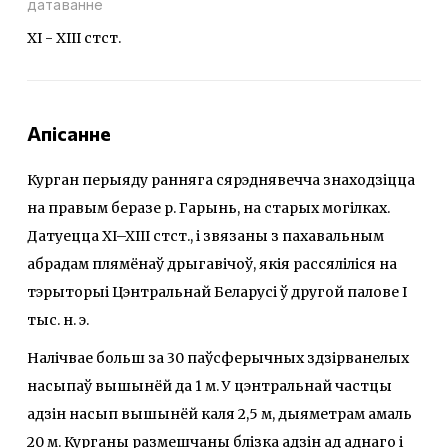
датаванне
ХІ - ХІІІ стст.
Апісанне
Курган перыяду ранняга сярэднявечча знаходзіцца
на правым беразе р. Гарынь, на старых могілках.
Датуецца XI–XIII стст., і звязаны з пахавальным
абрадам плямёнаў дрыгавічоў, якія рассяліліся на
тэрыторыі Цэнтральнай Беларусі ў другой палове І
тыс. н. э.
Налічвае больш за 30 паўсферычных здзірванелых
насыпаў вышынёй да 1 м. У цэнтральнай частцы
адзін насып вышынёй каля 2,5 м, дыяметрам амаль
20 м. Курганы размешчаны блізка адзін ад аднаго і