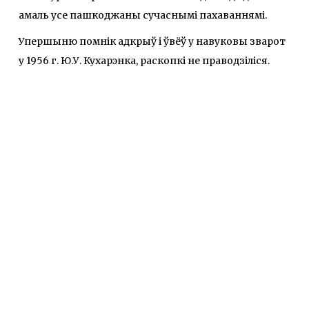
амаль усе пашкоджаны сучаснымі пахаваннямі.
Упершыню помнік адкрыў і ўвёў у навуковы зварот
у 1956 г. Ю.У. Кухарэнка, раскопкі не праводзіліся.