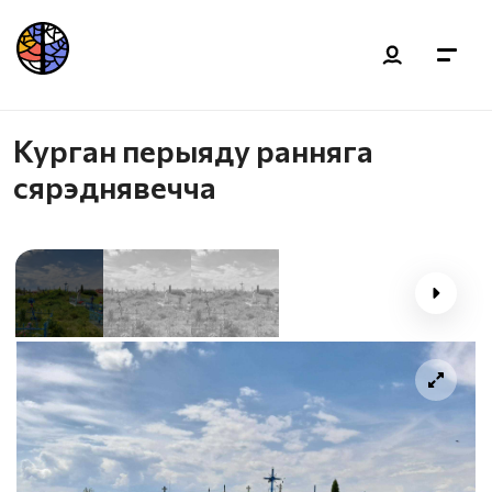
Курган перыяду ранняга
сярэднявечча