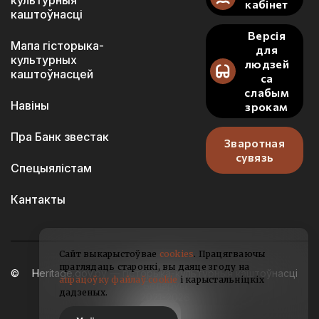
культурныя
кабінет
каштоўнасці
Версія
Мапа гісторыка-
для
культурных
людзей
каштоўнасцей
са
слабым
Навіны
зрокам
Пра Банк звестак
Зваротная
сувязь
Спецыялістам
Кантакты
Сайт выкарыстоўвае
cookies
. Працягваючы
праглядаць старонкі, вы даяце згоду на
Heritage.gov.by — гісторыка-культурныя каштоўнасці
апрацоўку файлаў cookie
і карыстальніцкіх
Беларусі
дадзеных.
2021-2026