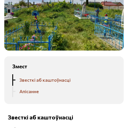
Змест
Звесткі аб каштоўнасці
Апісанне
Звесткі аб каштоўнасці