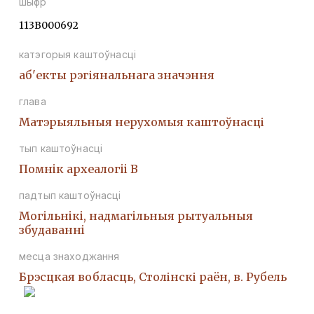
шыфр
113В000692
катэгорыя каштоўнасці
аб'екты рэгіянальнага значэння
глава
Матэрыяльныя нерухомыя каштоўнасці
тып каштоўнасці
Помнiк археалогii В
падтып каштоўнасці
Могiльнiкi, надмагiльныя рытуальныя
збудаваннi
месца знаходжання
Брэсцкая вобласць, Столінскі раён, в. Рубель