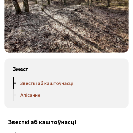
Змест
Звесткі аб каштоўнасці
Апісанне
Звесткі аб каштоўнасці