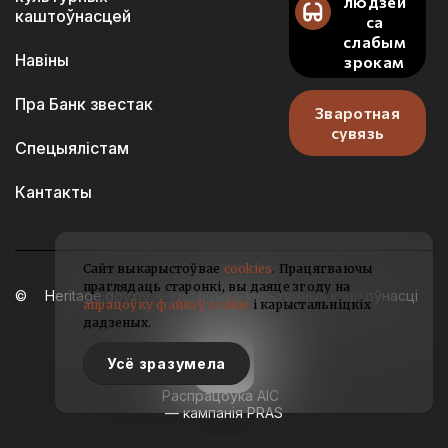
людзей
каштоўнасцей
са
слабым
Навіны
зрокам
Пра Банк звестак
Зваротная
сувязь
Спецыялістам
Кантакты
Сайт выкарыстоўвае
cookies
. Працягваючы
праглядаць старонкі, вы даяце згоду на
Heritage.gov.by — гісторыка-культурныя каштоўнасці
апрацоўку файлаў cookie
і карыстальніцкіх
Беларусі
дадзеных.
2021-2026
Усё зразумела
Распрацоўка АІС
— кампанія PRAS