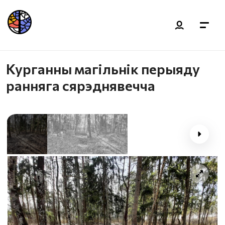
Курганны магільнік перыяду
ранняга сярэднявечча