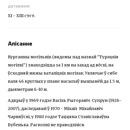
датаванне
ХI - XIII стст.
Апісанне
Курганны могільнік (вядомы пад назвай “Турэцкія
могілкі”) знаходзіцца за 1 км на захад ад вёскі, на
ўсходняй мяжы каталіцкіх могілак. Уключае ў сябе
каля 46 круглых у плане насыпаў вышынёй да 1.5 м,
дыяметрам 6-10 м.
Адкрыў у 1969 годзе Васіль Рыгоравіч Супрун (1926-
2007), даследавалі ў 1970 - Міхаіл Міхайлавіч
Чарняўскі, у 1980 годзе Таццяна Станіславаўна
Бубенька. Раскопкі не праводзіліся.