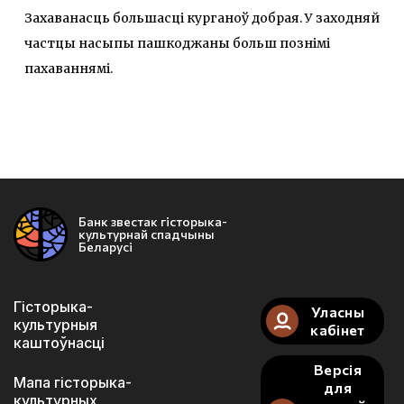
Захаванасць большасці курганоў добрая. У заходняй
частцы насыпы пашкоджаны больш познімі
пахаваннямі.
Банк звестак гісторыка-
культурнай спадчыны
Беларусі
Гісторыка-
Уласны
культурныя
кабінет
каштоўнасці
Версія
Мапа гісторыка-
для
культурных