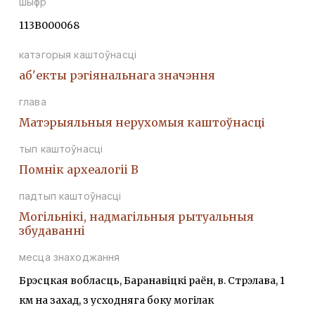
шыфр
113В000068
катэгорыя каштоўнасці
аб'екты рэгіянальнага значэння
глава
Матэрыяльныя нерухомыя каштоўнасці
тып каштоўнасці
Помнiк археалогii В
падтып каштоўнасці
Могiльнiкi, надмагiльныя рытуальныя
збудаваннi
месца знаходжання
Брэсцкая вобласць, Баранавіцкі раён, в. Стрэлава, 1
км на захад, з усходняга боку могілак